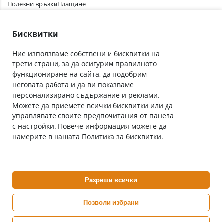
Полезни връзки
Плащане
Лични данни
Как да поръчам
Общи условия
Бисквитки
Ние използваме собствени и бисквитки на
трети страни, за да осигурим правилното
Абонирай се за нашия бюлетин
функциониране на сайта, да подобрим
Имейл адрес
неговата работа и да ви показваме
персонализирано съдържание и реклами.
Можете да приемете всички бисквитки или да
С абонамента се съгласявам с
Политиката за лични данни
.
управлявате своите предпочитания от панела
с настройки. Повече информация можете да
Онлайн аптека, част от аптеки „Ванчева“
намерите в нашата
Политика за бисквитки
.
ePharm.bg е лицензирана онлайн аптека и част от аптеки
„Ванчева“, които повече от 30 години се грижат за здравето на
своите пациенти.
Разреши всички
ePharm е лицензирана онлайн аптека от
Изпълнителна Агенция по Лекарствата
Позволи избрани