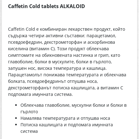
Caffetin Cold tablets ALKALOID
Caffetin Cold е комбиниран лекарствен продукт, който
съдържа четири активни съставки: парацетамол,
псевдоефедрин, декстрометорфан и аскорбинова
киселина (витамин C). Този продукт облекчава
симптомите на обикновената настинка и грип, като
главоболие, болки в мускулите, болки в гърлото,
запушен нос, висока температура и кашлица.
Парацетамолът понижава температурата и облекчава
болката, псевдоефедринът отпушва носа,
декстрометорфанът потиска кашлицата, а витамин C
подпомага имунната система.
Облекчава главоболие, мускулни болки и болки в
гърлото
Намалява температурата и отпушва носа
Потиска кашлицата и подпомага имунната
система