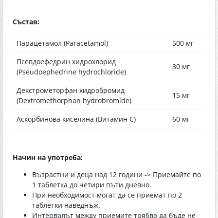
Състав:
Парацетамол (Paracetamol)
500 мг
Псевдоефедрин хидрохлорид
30 мг
(Pseudoephedrine hydrochloride)
Декстрометорфан хидробромид
15 мг
(Dextromethorphan hydrobromide)
Аскорбинова киселина (Витамин C)
60 мг
Начин на употреба:
Възрастни и деца над 12 години -> Приемайте по
1 таблетка до четири пъти дневно.
При необходимост могат да се приемат по 2
таблетки наведнъж.
Интервалът между приемите трябва да бъде не