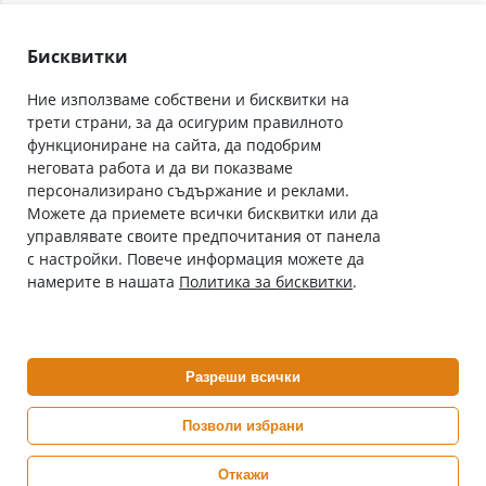
Лични данни
Как да поръчам
Общи условия
Бисквитки
Ние използваме собствени и бисквитки на
трети страни, за да осигурим правилното
Абонирай се за нашия бюлетин
функциониране на сайта, да подобрим
Имейл адрес
неговата работа и да ви показваме
персонализирано съдържание и реклами.
Можете да приемете всички бисквитки или да
С абонамента се съгласявам с
Политиката за лични данни
.
управлявате своите предпочитания от панела
с настройки. Повече информация можете да
Онлайн аптека, част от аптеки „Ванчева“
намерите в нашата
Политика за бисквитки
.
ePharm.bg е лицензирана онлайн аптека и част от аптеки
„Ванчева“, които повече от 30 години се грижат за здравето на
своите пациенти.
Разреши всички
ePharm е лицензирана онлайн аптека от
Изпълнителна Агенция по Лекарствата
Позволи избрани
Откажи
0882 444 666