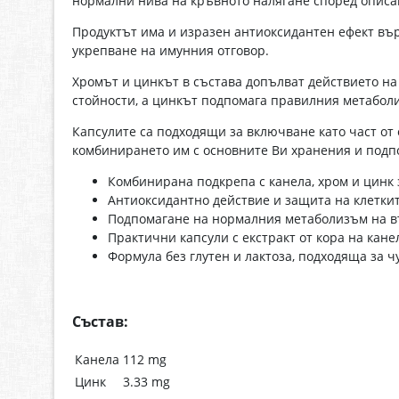
нормални нива на кръвното налягане според описа
Продуктът има и изразен антиоксидантен ефект вър
укрепване на имунния отговор.
Хромът и цинкът в състава допълват действието на
стойности, а цинкът подпомага правилния метаболи
Капсулите са подходящи за включване като част от
комбинирането им с основните Ви хранения и подп
Комбинирана подкрепа с канела, хром и цинк
Антиоксидантно действие и защита на клеткит
Подпомагане на нормалния метаболизъм на в
Практични капсули с екстракт от кора на кан
Формула без глутен и лактоза, подходяща за 
Състав:
Канела
112 mg
Цинк
3.33 mg