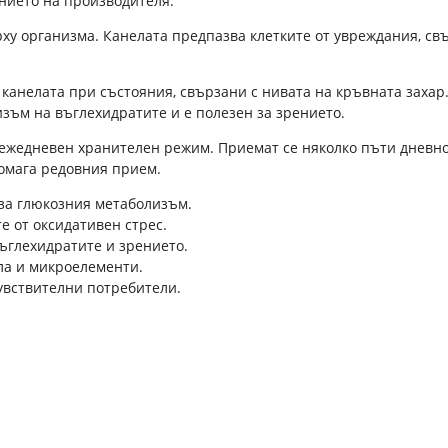
нието на производителя.
ху организма. Канелата предпазва клетките от увреждания, свъ
 канелата при състояния, свързани с нивата на кръвната заха
зъм на въглехидратите и е полезен за зрението.
 ежедневен хранителен режим. Приемат се няколко пъти дневно
омага редовния прием.
 за глюкозния метаболизъм.
е от оксидативен стрес.
ъглехидратите и зрението.
ела и микроелементи.
чувствителни потребители.