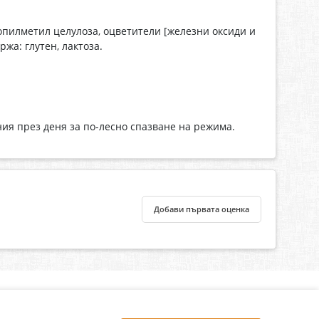
ропилметил целулоза, оцветители [железни оксиди и
жа: глутен, лактоза.
ия през деня за по-лесно спазване на режима.
Добави първата оценка
нлайн аптека, част от аптеки „Ванчева“