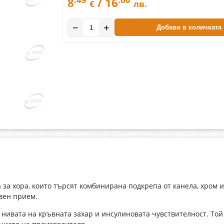
8
/ 16
€
лв.
−
+
Добави в количката
 за хора, които търсят комбинирана подкрепа от канела, хром 
вен прием.
ху нивата на кръвната захар и инсулиновата чувствителност. Т