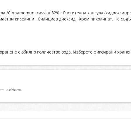
ела /Cinnamomum cassia/ 32% · Растителна капсула (хидроксип
мастни киселини · Силициев диоксид · Хром пиколинат. Не съдър
 хранене с обилно количество вода. Изберете фиксирани хранен
те на ePharm.
Абонирай се за нашия бюлетин
О
Имейл адрес