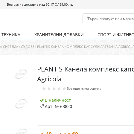
Безплатна доставка над 30.17 € / 59.00 лв.
 ТЕХНИКА
ХРАНИТЕЛНИ ДОБАВКИ
СПОРТ И ФИТНЕ
и
% Хранителни добавки
Болно гърло
Инхалатори
Кости и стави
Храни и напитки
Детска козметика
Уреди
Хигиена на тялото
% Спорт и фитнес
Ваксини
Термометри
Нервна система
Уреди и аксесоари
Козметика за мъже
Хранене
Предпазни стредства
А СИСТЕМА
›
СЪДОВЕ
›
PLANTIS КАНЕЛА КОМПЛЕКС КАПСУЛИ ARTESANIA AGRICOL
PLANTIS Канела комплекс капс
Кости и стави
Нервна система
Agricola
Храносмилателна
Хомеопатия
★★★★★
система
Все още няма оценка
В наличност
Арт. №
68820
.49
.60