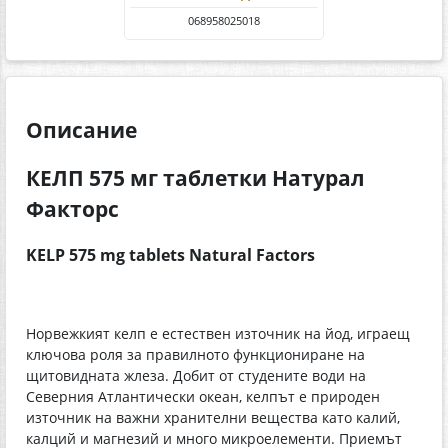
068958025018
Описание
КЕЛП 575 мг таблетки Натурал
Факторс
KELP 575 mg tablets Natural Factors
Норвежкият келп е естествен източник на йод, играещ
ключова роля за правилното функциониране на
щитовидната жлеза. Добит от студените води на
Северния Атлантически океан, келпът е природен
източник на важни хранителни вещества като калий,
калций и магнезий и много микроелементи. Приемът