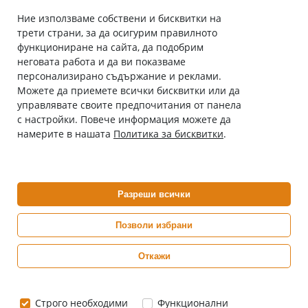
Ние използваме собствени и бисквитки на
трети страни, за да осигурим правилното
Абонирай се за нашия бюлетин
функциониране на сайта, да подобрим
Имейл адрес
неговата работа и да ви показваме
персонализирано съдържание и реклами.
Можете да приемете всички бисквитки или да
С абонамента се съгласявам с
Политиката за лични данни
.
управлявате своите предпочитания от панела
с настройки. Повече информация можете да
Онлайн аптека, част от аптеки „Ванчева“
намерите в нашата
Политика за бисквитки
.
ePharm.bg е лицензирана онлайн аптека и част от аптеки
„Ванчева“, които повече от 30 години се грижат за здравето на
своите пациенти.
Разреши всички
ePharm е лицензирана онлайн аптека от
Изпълнителна Агенция по Лекарствата
Позволи избрани
Откажи
0882 444 666
Понеделник ÷ Петък: 9:00 ÷ 18:00 часа
Строго необходими
Функционални