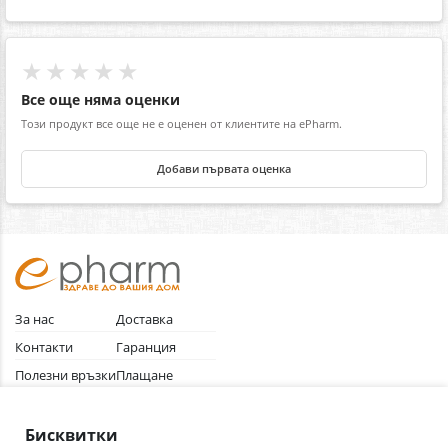
★★★★★
Все още няма оценки
Този продукт все още не е оценен от клиентите на ePharm.
Добави първата оценка
За нас
Доставка
Контакти
Гаранция
Полезни връзки
Плащане
Лични данни
Как да поръчам
Общи условия
Бисквитки