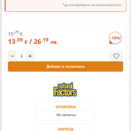
*до изчерпване на наличностите.
.75
15
€
-15%
.39
.19
13
/ 26
€
лв.
−
+
Добави в количката
ОПАКОВКА
180 таблетки
БАРКОД