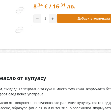
.34
.31
8
€ / 16
лв.
−
+
Добави в количката
масло от купуасу
 създаден специално за суха и много суха кожа. Формулата бе
форт след всяка употреба.
сло от плодовете на амазонското растение купуасу, което под
 лесно, образува фина пяна и интензивно овлажнява. Формулата