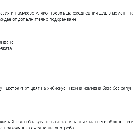
фрезия и памуково мляко, превръща ежедневния душ в момент на 
нуждае от допълнително подхранване.
ранване
овката
 · Екстракт от цвят на хибискус · Нежна измивна база без сапун
жирайте до образуване на лека пяна и изплакнете обилно с вод
 е подходящ за ежедневна употреба.