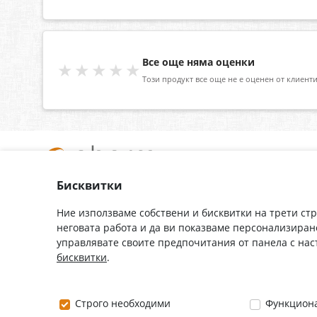
Все още няма оценки
★★★★★
Този продукт все още не е оценен от клиенти
Бисквитки
За нас
Доставка
Контакти
Гаранция
Ние използваме собствени и бисквитки на трети ст
неговата работа и да ви показваме персонализиран
Полезни връзки
Плащане
управлявате своите предпочитания от панела с на
Лични данни
Как да поръчам
бисквитки
.
Общи условия
0882 444 666
Строго необходими
Функцион
Понеделник ÷ Петък: 9:00 ÷ 18:00 часа