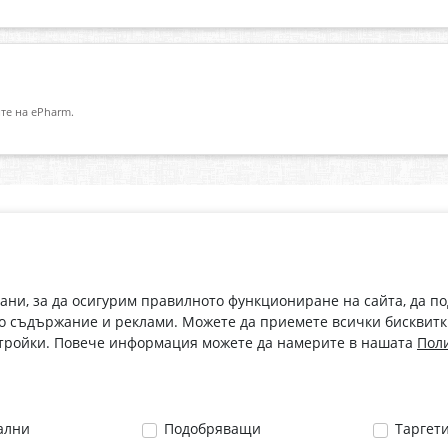
те на ePharm.
Абонирай се за нашия бюлетин
О
Имейл адрес
eP
„В
с
рани, за да осигурим правилното функциониране на сайта, да п
С абонамента се съгласявам с
Политиката за лични данни
.
о съдържание и реклами. Можете да приемете всички бисквитк
стройки. Повече информация можете да намерите в нашата
Поли
ални
Подобряващи
Таргет