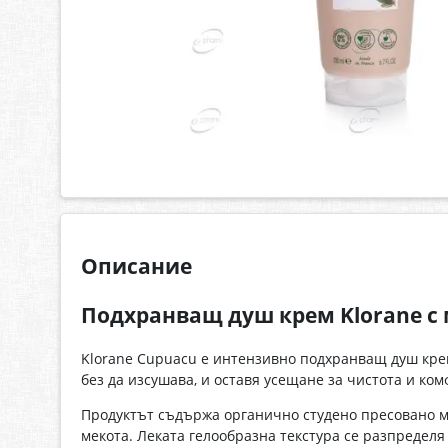
Описание
Подхранващ душ крем Klorane с 
Klorane Cupuacu е интензивно подхранващ душ крем,
без да изсушава, и оставя усещане за чистота и ком
Продуктът съдържа органично студено пресовано ма
мекота. Леката гелообразна текстура се разпределя