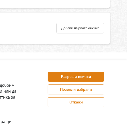
Добави първата оценка
нлайн аптека, част от аптеки „Ванчева“
harm.bg е лицензирана онлайн аптека и част от аптеки
Разреши всички
анчева“, които повече от 30 години се грижат за здравето на
воите пациенти.
одобрим
Позволи избрани
и или да
ePharm е лицензирана онлайн аптека от
тика за
Изпълнителна Агенция по Лекарствата
Откажи
Цените са в евро / лева с включен ДДС
иращи
Copyright© 2026 epharm.bg