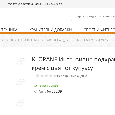
Безплатна доставка над 30.17 € / 59.00 лв.
 ТЕХНИКА
ХРАНИТЕЛНИ ДОБАВКИ
СПОРТ И ФИТНЕ
и
% Хранителни добавки
Болно гърло
Инхалатори
Кости и стави
Храни и напитки
Детска козметика
Уреди
Хигиена на тялото
% Спорт и фитнес
Ваксини
Термометри
Нервна система
Уреди и аксесоари
Козметика за мъже
Хранене
Предпазни стредства
 ТЯЛО
›
KLORANE ИНТЕНЗИВНО ПОДХРАНВАЩ ДУШ КРЕМ С ЦВЯТ ОТ КУПУАСУ
KLORANE Интензивно подхр
Кости и стави
Нервна система
крем с цвят от купуасу
Храносмилателна
Хомеопатия
★★★★★
система
Все още няма оценка
В наличност
Арт. №
58239