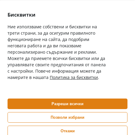
Лични данни
Как да поръчам
Общи условия
Бисквитки
Ние използваме собствени и бисквитки на
трети страни, за да осигурим правилното
Абонирай се за нашия бюлетин
функциониране на сайта, да подобрим
Имейл адрес
неговата работа и да ви показваме
персонализирано съдържание и реклами.
Можете да приемете всички бисквитки или да
С абонамента се съгласявам с
Политиката за лични данни
.
управлявате своите предпочитания от панела
с настройки. Повече информация можете да
Онлайн аптека, част от аптеки „Ванчева“
намерите в нашата
Политика за бисквитки
.
ePharm.bg е лицензирана онлайн аптека и част от аптеки
„Ванчева“, които повече от 30 години се грижат за здравето на
своите пациенти.
Разреши всички
ePharm е лицензирана онлайн аптека от
Изпълнителна Агенция по Лекарствата
Позволи избрани
Откажи
0882 444 666