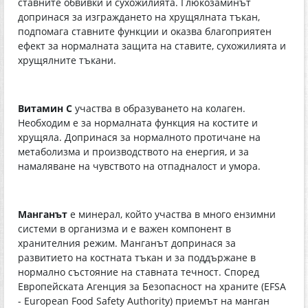
ставните обвивки и сухожилията. Глюкозаминът
допринася за изграждането на хрущялната тъкан,
подпомага ставните функции и оказва благоприятен
ефект за нормалната защита на ставите, сухожилията и
хрущялните тъкани.
Витамин С
участва в образуването на колаген.
Необходим е за нормалната функция на костите и
хрущяла. Допринася за нормалното протичане на
метаболизма и производството на енергия, и за
намаляване на чувството на отпадналост и умора.
Манганът
е минерал, който участва в много ензимни
системи в организма и е важен компонент в
хранителния режим. Манганът допринася за
развитието на костната тъкан и за поддържане в
нормално състояние на ставната течност. Според
Европейската Агенция за Безопасност на храните (EFSA
- European Food Safety Authority) приемът на манган