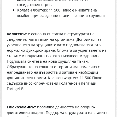
оксидативен стрес.
Колаген Фортекс 11 500 Плюс е иновативна
комбинация за здрави стави, тъкани и хрущяли
Колагенът
е основна съставка в структурата на
съединителната тъкан на организма. Допринася за
укрепването на хрущялите като подпомага тяхното
нормално функциониране. Спомага за укрепването на
ставите и подпомага тяхната гъвкавост и здравина.
Подпомага синтеза на нова хрущялна тъкан.
Образуването на колаген от организма намалява с
напредването на възрастта и затова е необходим
допълнителен прием. Колаген Фортекс 11 500 Плюс
съдържа високопречистени колагенови пептиди
Fortigel-B.
Глюкозаминът
повлиява дейността на опорно-
двигателния апарат. Поддържа структурата на ставите,