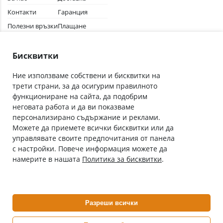
Контакти
Гаранция
Полезни връзки
Плащане
Лични данни
Как да поръчам
Общи условия
Бисквитки
Ние използваме собствени и бисквитки на
трети страни, за да осигурим правилното
Абонирай се за нашия бюлетин
функциониране на сайта, да подобрим
Имейл адрес
неговата работа и да ви показваме
персонализирано съдържание и реклами.
Можете да приемете всички бисквитки или да
С абонамента се съгласявам с
Политиката за лични данни
.
управлявате своите предпочитания от панела
с настройки. Повече информация можете да
Онлайн аптека, част от аптеки „Ванчева“
намерите в нашата
Политика за бисквитки
.
ePharm.bg е лицензирана онлайн аптека и част от аптеки
„Ванчева“, които повече от 30 години се грижат за здравето на
своите пациенти.
Разреши всички
ePharm е лицензирана онлайн аптека от
Изпълнителна Агенция по Лекарствата