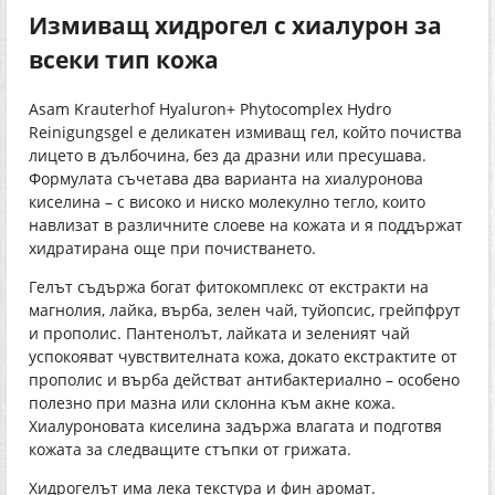
Измиващ хидрогел с хиалурон за
всеки тип кожа
Asam Krauterhof Hyaluron+ Phytocomplex Hydro
Reinigungsgel е деликатен измиващ гел, който почиства
лицето в дълбочина, без да дразни или пресушава.
Формулата съчетава два варианта на хиалуронова
киселина – с високо и ниско молекулно тегло, които
навлизат в различните слоеве на кожата и я поддържат
хидратирана още при почистването.
Гелът съдържа богат фитокомплекс от екстракти на
магнолия, лайка, върба, зелен чай, туйопсис, грейпфрут
и прополис. Пантенолът, лайката и зеленият чай
успокояват чувствителната кожа, докато екстрактите от
прополис и върба действат антибактериално – особено
полезно при мазна или склонна към акне кожа.
Хиалуроновата киселина задържа влагата и подготвя
кожата за следващите стъпки от грижата.
Хидрогелът има лека текстура и фин аромат.