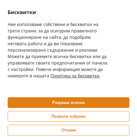
Лични данни
Как да поръчам
Общи условия
Бисквитки
Ние използваме собствени и бисквитки на
трети страни, за да осигурим правилното
Абонирай се за нашия бюлетин
функциониране на сайта, да подобрим
Имейл адрес
неговата работа и да ви показваме
персонализирано съдържание и реклами.
Можете да приемете всички бисквитки или да
С абонамента се съгласявам с
Политиката за лични данни
.
управлявате своите предпочитания от панела
с настройки. Повече информация можете да
Онлайн аптека, част от аптеки „Ванчева“
намерите в нашата
Политика за бисквитки
.
ePharm.bg е лицензирана онлайн аптека и част от аптеки
„Ванчева“, които повече от 30 години се грижат за здравето на
своите пациенти.
Разреши всички
ePharm е лицензирана онлайн аптека от
Изпълнителна Агенция по Лекарствата
Позволи избрани
Откажи
0882 444 666