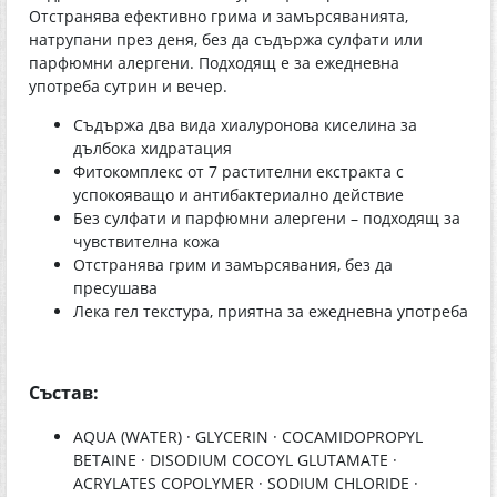
Отстранява ефективно грима и замърсяванията,
натрупани през деня, без да съдържа сулфати или
парфюмни алергени. Подходящ е за ежедневна
употреба сутрин и вечер.
Съдържа два вида хиалуронова киселина за
дълбока хидратация
Фитокомплекс от 7 растителни екстракта с
успокояващо и антибактериално действие
Без сулфати и парфюмни алергени – подходящ за
чувствителна кожа
Отстранява грим и замърсявания, без да
пресушава
Лека гел текстура, приятна за ежедневна употреба
Състав:
AQUA (WATER) · GLYCERIN · COCAMIDOPROPYL
BETAINE · DISODIUM COCOYL GLUTAMATE ·
ACRYLATES COPOLYMER · SODIUM CHLORIDE ·