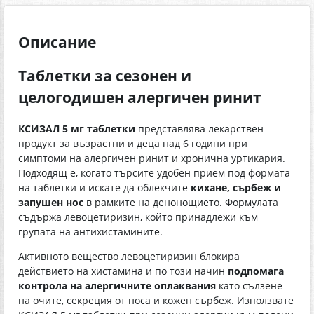
Описание
Таблетки за сезонен и
целогодишен алергичен ринит
КСИЗАЛ 5 мг таблетки
представлява лекарствен
продукт за възрастни и деца над 6 години при
симптоми на алергичен ринит и хронична уртикария.
Подходящ е, когато търсите удобен прием под формата
на таблетки и искате да облекчите
кихане, сърбеж и
запушен нос
в рамките на денонощието. Формулата
съдържа левоцетиризин, който принадлежи към
групата на антихистамините.
Активното вещество левоцетиризин блокира
действието на хистамина и по този начин
подпомага
контролa на алергичните оплаквания
като сълзене
на очите, секреция от носа и кожен сърбеж. Използвате