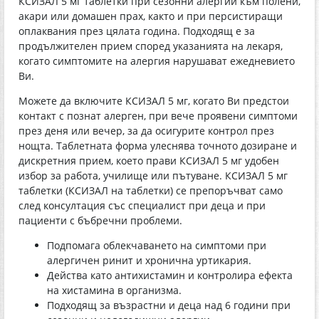
КСИЗАЛ 5 мг таблетки при сезонни алергии към полени,
акари или домашен прах, както и при персистиращи
оплаквания през цялата година. Подходящ е за
продължителен прием според указанията на лекаря,
когато симптомите на алергия нарушават ежедневието
Ви.
Можете да включите КСИЗАЛ 5 мг, когато Ви предстои
контакт с познат алерген, при вече проявени симптоми
през деня или вечер, за да осигурите контрол през
нощта. Таблетната форма улеснява точното дозиране и
дискретния прием, което прави КСИЗАЛ 5 мг удобен
избор за работа, училище или пътуване. КСИЗАЛ 5 мг
таблетки (КСИЗАЛ на таблетки) се препоръчват само
след консултация със специалист при деца и при
пациенти с бъбречни проблеми.
Подпомага облекчаването на симптоми при
алергичен ринит и хронична уртикария.
Действа като антихистамин и контролира ефекта
на хистамина в организма.
Подходящ за възрастни и деца над 6 години при