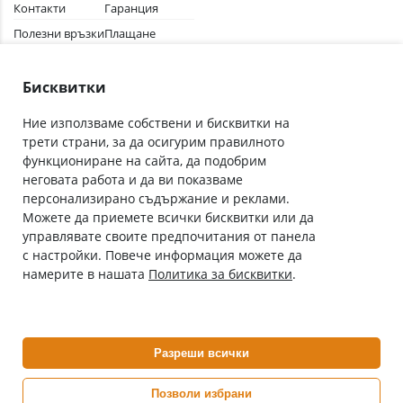
Контакти
Гаранция
Полезни връзки
Плащане
Лични данни
Как да поръчам
Общи условия
Бисквитки
Ние използваме собствени и бисквитки на
трети страни, за да осигурим правилното
Абонирай се за нашия бюлетин
функциониране на сайта, да подобрим
Имейл адрес
неговата работа и да ви показваме
персонализирано съдържание и реклами.
Можете да приемете всички бисквитки или да
С абонамента се съгласявам с
Политиката за лични данни
.
управлявате своите предпочитания от панела
с настройки. Повече информация можете да
Онлайн аптека, част от аптеки „Ванчева“
намерите в нашата
Политика за бисквитки
.
ePharm.bg е лицензирана онлайн аптека и част от аптеки
„Ванчева“, които повече от 30 години се грижат за здравето на
своите пациенти.
Разреши всички
ePharm е лицензирана онлайн аптека от
Изпълнителна Агенция по Лекарствата
Позволи избрани