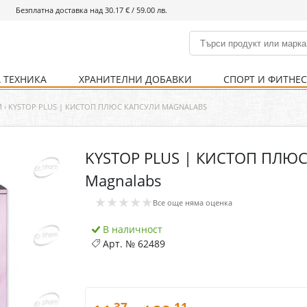
Безплатна доставка над 30.17 € / 59.00 лв.
 ТЕХНИКА
ХРАНИТЕЛНИ ДОБАВКИ
СПОРТ И ФИТНЕ
и
% Хранителни добавки
Болно гърло
Инхалатори
Кости и стави
Храни и напитки
Детска козметика
Уреди
Хигиена на тялото
% Спорт и фитнес
Ваксини
Термометри
Нервна система
Уреди и аксесоари
Козметика за мъже
Хранене
Предпазни стредства
М
›
KYSTOP PLUS | КИСТОП ПЛЮС КАПСУЛИ MAGNALABS
KYSTOP PLUS | КИСТОП ПЛЮС
Кости и стави
Нервна система
Magnalabs
Храносмилателна
Хомеопатия
★★★★★
система
Все още няма оценка
В наличност
Арт. №
62489
.37
.11