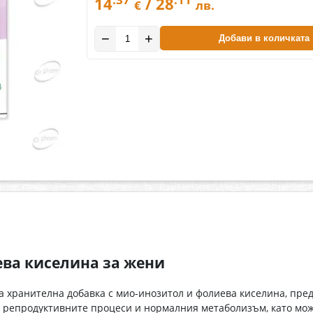
14
/ 28
€
лв.
−
+
Добави в количката
ева киселина за жени
а хранителна добавка с мио-инозитол и фолиева киселина, пре
репродуктивните процеси и нормалния метаболизъм, като може 