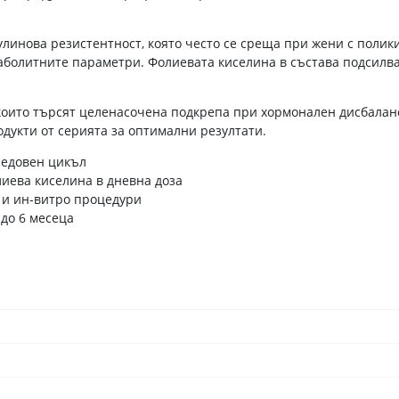
линова резистентност, която често се среща при жени с полик
аболитните параметри. Фолиевата киселина в състава подсилва
които търсят целенасочена подкрепа при хормонален дисбалан
одукти от серията за оптимални резултати.
редовен цикъл
иева киселина в дневна доза
 и ин-витро процедури
 до 6 месеца