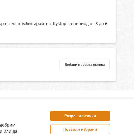
 ефект комбинирайте с Kystop за период от 3 до 6
Добави първата оценка
нлайн аптека, част от аптеки „Ванчева“
harm.bg е лицензирана онлайн аптека и част от аптеки
Разреши всички
анчева“, които повече от 30 години се грижат за здравето на
воите пациенти.
одобрим
Позволи избрани
и или да