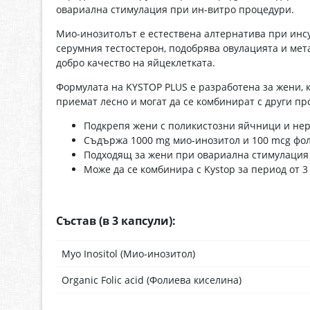
овариална стимулация при ин-витро процедури.
Мио-инозитолът е естествена алтернатива при инсу
серумния тестостерон, подобрява овулацията и мет
добро качество на яйцеклетката.
Формулата на KYSTOP PLUS е разработена за жени, 
приемат лесно и могат да се комбинират с други пр
Подкрепя жени с поликистозни яйчници и не
Съдържа 1000 mg мио-инозитол и 100 mcg фол
Подходящ за жени при овариална стимулация
Може да се комбинира с Kystop за период от 3
Състав (в 3 капсули):
Myo Inositol (Мио-инозитол)
Organic Folic acid (Фолиева киселина)