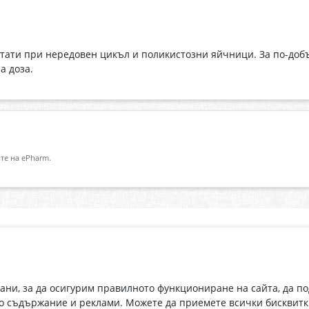
тати при нередовен цикъл и поликистозни яйчници. За по-добър
а доза.
те на ePharm.
Абонирай се за нашия бюлетин
О
Имейл адрес
eP
„В
с
рани, за да осигурим правилното функциониране на сайта, да п
С абонамента се съгласявам с
Политиката за лични данни
.
о съдържание и реклами. Можете да приемете всички бисквитк