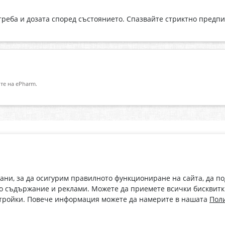
реба и дозата според състоянието. Спазвайте стриктно предп
те на ePharm.
Абонирай се за нашия бюлетин
О
Имейл адрес
eP
„В
с
рани, за да осигурим правилното функциониране на сайта, да п
С абонамента се съгласявам с
Политиката за лични данни
.
о съдържание и реклами. Можете да приемете всички бисквитк
стройки. Повече информация можете да намерите в нашата
Поли