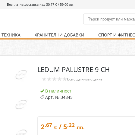
Безплатна доставка над 30.17 € / 59.00 лв.
 ТЕХНИКА
ХРАНИТЕЛНИ ДОБАВКИ
СПОРТ И ФИТНЕ
и
% Хранителни добавки
Болно гърло
Инхалатори
Кости и стави
Храни и напитки
Детска козметика
Уреди
Хигиена на тялото
% Спорт и фитнес
Ваксини
Термометри
Нервна система
Уреди и аксесоари
Козметика за мъже
Хранене
Предпазни стредства
LEDUM PALUSTRE 9 CH
Кости и стави
Нервна система
★★★★★
Все още няма оценка
Храносмилателна
Хомеопатия
система
В наличност
Арт. №
34845
.67
.22
2
/ 5
€
лв.