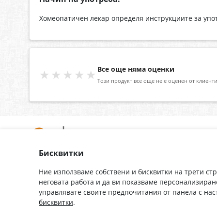
Хомеопатичен лекар определя инструкциите за упот
Все още няма оценки
★★★★★
Този продукт все още не е оценен от клиенти
Бисквитки
За нас
Доставка
Контакти
Гаранция
Ние използваме собствени и бисквитки на трети ст
неговата работа и да ви показваме персонализиран
Полезни връзки
Плащане
управлявате своите предпочитания от панела с на
Лични данни
Как да поръчам
бисквитки
.
Общи условия