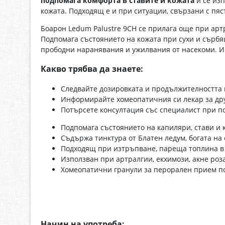
подпомага комфорта в ставите и кожата
и се изп
кожата. Подходящ е и при ситуации, свързани с пя
Боарон Ledum Palustre 9CH се прилага още при артр
Подпомага състоянието на кожата при сухи и сърбя
прободни наранявания и ужилвания от насекоми. И
Какво трябва да знаете:
Следвайте дозировката и продължителността н
Информирайте хомеопатичния си лекар за дру
Потърсете консултация със специалист при п
Подпомага състоянието на капиляри, стави и
Съдържа тинктура от Блатен ледум, богата на
Подходящ при изтръпване, пареща топлина в
Използван при артралгии, екхимози, акне роз
Хомеопатични гранули за перорален прием по
Начин на употреба: