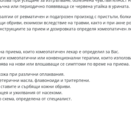
олзва при усещане за изтръпване, болезнена чувствителност н
съчна или периодично появяваща се червена утайка в урината.
алгии от ревматичен и подагрозен произход с пристъпи, болки
щи обриви, екхимози вследствие на травми, както и при акне р
нструкциите за прием и дозировката определя хомеопатичен л
а приема, които хомеопатичен лекар е определил за Вас.
ги хомеопатични или конвенционални терапии, които използв
оява на нови или влошаващи се симптоми по време на приема.
 кожа при различни оплаквания.
 етерични масла, флавоноиди и тритерпени.
 ставите и сърбящи кожни обриви.
ацея и ужилвания от насекоми.
 схема, определена от специалист.