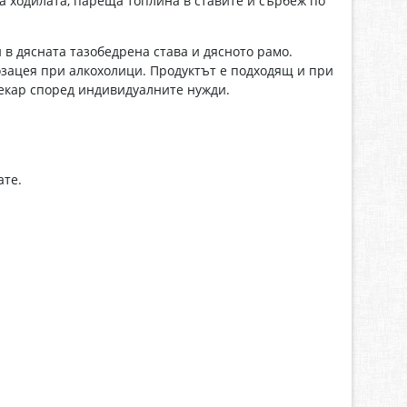
а ходилата, пареща топлина в ставите и сърбеж по
 в дясната тазобедрена става и дясното рамо.
озацея при алкохолици. Продуктът е подходящ и при
екар според индивидуалните нужди.
ате.