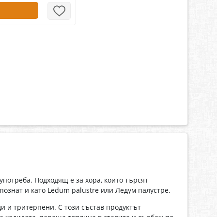
потреба. Подходящ е за хора, които търсят
 познат и като Ledum palustre или Ледум палустре.
и и тритерпени. С този състав продуктът