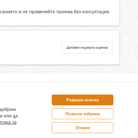
исанието и не променяйте приема без консултация.
Добави първата оценка
нлайн аптека, част от аптеки „Ванчева“
harm.bg е лицензирана онлайн аптека и част от аптеки
Разреши всички
анчева“, които повече от 30 години се грижат за здравето на
воите пациенти.
одобрим
Позволи избрани
и или да
ePharm е лицензирана онлайн аптека от
тика за
Изпълнителна Агенция по Лекарствата
Откажи