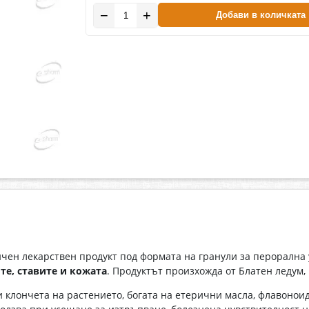
−
+
Добави в количката
ен лекарствен продукт под формата на гранули за перорална у
те, ставите и кожата
. Продуктът произхожда от Блатен ледум,
 клончета на растението, богата на етерични масла, флавоноид