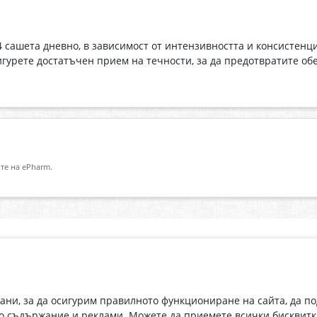
 4 сашета дневно, в зависимост от интензивността и консистен
сигурете достатъчен прием на течности, за да предотвратите об
те на ePharm.
Абонирай се за нашия бюлетин
О
Имейл адрес
eP
„В
с
рани, за да осигурим правилното функциониране на сайта, да п
С абонамента се съгласявам с
Политиката за лични данни
.
о съдържание и реклами. Можете да приемете всички бисквитк