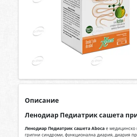
Описание
Ленодиар Педиатрик сашета при
Ленодиар Педиатрик сашета Aboca
е медицинско и
грипни синдроми, функционална диария, диария пр