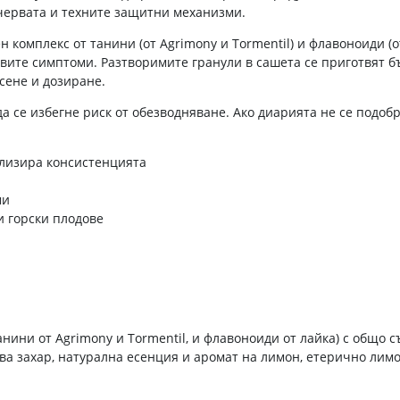
червата и техните защитни механизми.
н комплекс от танини (от Agrimony и Tormentil) и флавоноиди (
ите симптоми. Разтворимите гранули в сашета се приготвят бъ
сене и дозиране.
да се избегне риск от обезводняване. Ако диарията не се подо
ализира консистенцията
ми
и горски плодове
танини от Agrimony и Tormentil, и флавоноиди от лайка) с общо 
ова захар, натурална есенция и аромат на лимон, етерично лимо