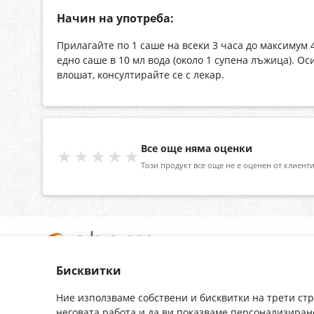
Начин на употреба:
Прилагайте по 1 саше на всеки 3 часа до максимум
едно саше в 10 мл вода (около 1 супена лъжица). О
влошат, консултирайте се с лекар.
Все още няма оценки
★★★★★
Този продукт все още не е оценен от клиенти
Бисквитки
За нас
Доставка
Контакти
Гаранция
Ние използваме собствени и бисквитки на трети ст
неговата работа и да ви показваме персонализиран