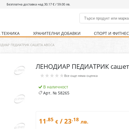
Безплатна доставка над 30.17 € / 59.00 лв.
 ТЕХНИКА
ХРАНИТЕЛНИ ДОБАВКИ
СПОРТ И ФИТНЕ
и
% Хранителни добавки
Болно гърло
Инхалатори
Кости и стави
Храни и напитки
Детска козметика
Уреди
Хигиена на тялото
% Спорт и фитнес
Ваксини
Термометри
Нервна система
Уреди и аксесоари
Козметика за мъже
Хранене
Предпазни стредства
ОДИАР ПЕДИАТРИК САШЕТА ABOCA
ЛЕНОДИАР ПЕДИАТРИК сашет
Кости и стави
Нервна система
★★★★★
Все още няма оценка
Храносмилателна
Хомеопатия
система
В наличност
Арт. №
58265
.85
.18
11
/ 23
€
лв.