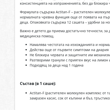
консистенцията на изпражненията, без да блокира 
Формулата съдържа Actitan-F – растителен молекуле
нормалната чревна функция още от появата на първ
деца. Опаковката съдържа 12 сашета – удобни за но
Важно е детето да приема достатъчно течности, за 
медицинска помощ.
Намалява честотата на изхожданията и норм
Действа още от първите симптоми на диария
Не блокира червата и защитните им механиз
Разтворими гранули с приятен вкус на лимон 
Подходящ за деца над 1 година
Състав (в 1 саше):
Actitan-F (растителен молекулен комплекс от 
замразен касис, сок от къпини и бъз, тръстик