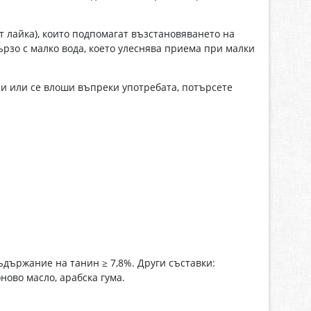
от лайка), които подпомагат възстановяването на
рзо с малко вода, което улеснява приема при малки
бри или се влоши въпреки употребата, потърсете
съдържание на танин ≥ 7,8%. Други съставки:
ново масло, арабска гума.