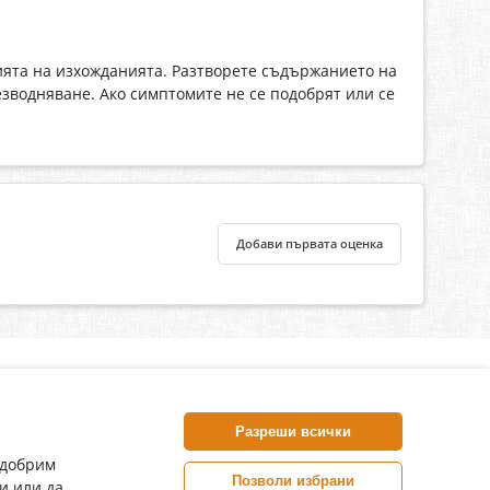
цията на изхожданията. Разтворете съдържанието на
езводняване. Ако симптомите не се подобрят или се
Добави първата оценка
нлайн аптека, част от аптеки „Ванчева“
harm.bg е лицензирана онлайн аптека и част от аптеки
Разреши всички
анчева“, които повече от 30 години се грижат за здравето на
воите пациенти.
одобрим
Позволи избрани
и или да