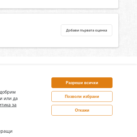
Добави първата оценка
нлайн аптека, част от аптеки „Ванчева“
harm.bg е лицензирана онлайн аптека и част от аптеки
Разреши всички
анчева“, които повече от 30 години се грижат за здравето на
воите пациенти.
одобрим
Позволи избрани
и или да
ePharm е лицензирана онлайн аптека от
тика за
Изпълнителна Агенция по Лекарствата
Откажи
Цените са в евро / лева с включен ДДС
иращи
Copyright© 2026 epharm.bg