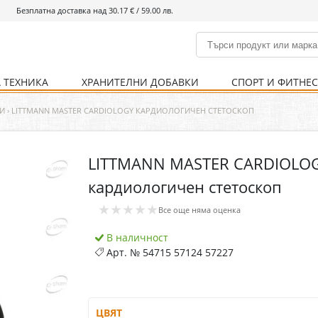
Безплатна доставка над 30.17 € / 59.00 лв.
 ТЕХНИКА
ХРАНИТЕЛНИ ДОБАВКИ
СПОРТ И ФИТНЕ
и
% Хранителни добавки
Болно гърло
Инхалатори
Кости и стави
Храни и напитки
Детска козметика
Уреди
Хигиена на тялото
% Спорт и фитнес
Ваксини
Термометри
Нервна система
Уреди и аксесоари
Козметика за мъже
Хранене
Предпазни стредства
И
›
LITTMANN MASTER CARDIOLOGY КАРДИОЛОГИЧЕН СТЕТОСКОП
LITTMANN MASTER CARDIOLO
Кости и стави
Нервна система
кардиологичен стетоскоп
Храносмилателна
Хомеопатия
★★★★★
система
Все още няма оценка
В наличност
Арт. №
54715 57124 57227
ЦВЯТ