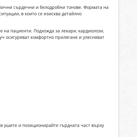
лични сърдечни и белодробни тонове. Формата на
ситуации, в които се изисква детайлно
е на пациенти. Подхожда за лекари, кардиолози,
уч осигуряват комфортно прилягане и улесняват
 в ушите и позиционирайте гърдната част върху