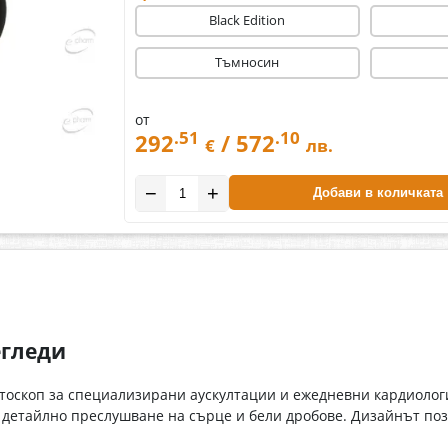
Black Edition
Тъмносин
от
.51
.10
292
/ 572
€
лв.
−
+
Добави в количката
егледи
етоскоп за специализирани аускултации и ежедневни кардиоло
а детайлно преслушване на сърце и бели дробове. Дизайнът по