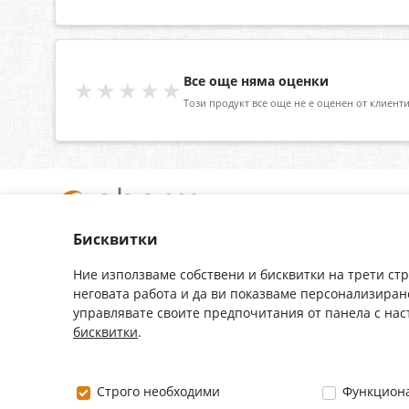
Все още няма оценки
★★★★★
Този продукт все още не е оценен от клиенти
Бисквитки
За нас
Доставка
Контакти
Гаранция
Ние използваме собствени и бисквитки на трети ст
неговата работа и да ви показваме персонализиран
Полезни връзки
Плащане
управлявате своите предпочитания от панела с на
Лични данни
Как да поръчам
бисквитки
.
Общи условия
0882 444 666
Строго необходими
Функцион
Понеделник ÷ Петък: 9:00 ÷ 18:00 часа