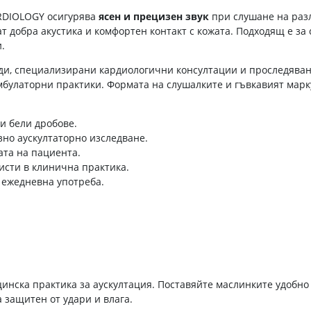
RDIOLOGY осигурява
ясен и прецизен звук
при слушане на раз
 добра акустика и комфортен контакт с кожата. Подходящ е за 
.
еди, специализирани кардиологични консултации и проследяван
мбулаторни практики. Формата на слушалките и гъвкавият марк
и бели дробове.
зно аускултаторно изследване.
ата на пациента.
исти в клинична практика.
 ежедневна употреба.
инска практика за аускултация. Поставяйте маслинките удобно
 защитен от удари и влага.