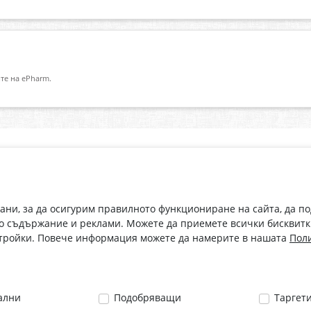
те на ePharm.
Абонирай се за нашия бюлетин
О
Имейл адрес
eP
„В
с
рани, за да осигурим правилното функциониране на сайта, да п
С абонамента се съгласявам с
Политиката за лични данни
.
о съдържание и реклами. Можете да приемете всички бисквитк
стройки. Повече информация можете да намерите в нашата
Поли
ални
Подобряващи
Таргет