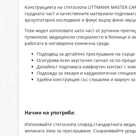
Конструкцията на стетоскопа LITTMANN MASTER CA
гърдната част и качествените материали подпомагат
аускултаторно изследване и фокус върху фини звуци
Този модел използвате като част от рутинни прегл
пулмолози, медицински специалисти в болници и а
работата в натоварена клинична среда.
Подходящ за детайлно преслушване на сърце 
Осигурява ясен акустичен сигнал за по-преци
Дизайнът подпомага комфортен контакт с кож
Подхожда за лекари и кардиологични специал
Удобна конструкция със слушалки и маркуч за
Начин на употреба:
Използвайте стетоскопа според стандартната медиц
желаната зона за преслушване. Съхранявайте уреда