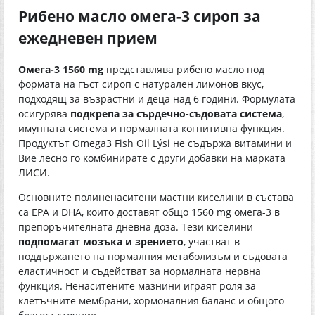
Рибено масло омега-3 сироп за
ежедневен прием
Омега-3 1560 mg
представлява рибено масло под
формата на гъст сироп с натурален лимонов вкус,
подходящ за възрастни и деца над 6 години. Формулата
осигурява
подкрепа за сърдечно-съдовата система
,
имунната система и нормалната когнитивна функция.
Продуктът Omega3 Fish Oil Lýsi не съдържа витамини и
Вие лесно го комбинирате с други добавки на марката
ЛИСИ.
Основните полиненаситени мастни киселини в състава
са EPA и DHA, които доставят общо 1560 mg омега-3 в
препоръчителната дневна доза. Тези киселини
подпомагат мозъка и зрението
, участват в
поддържането на нормалния метаболизъм и съдовата
еластичност и съдействат за нормалната нервна
функция. Ненаситените мазнини играят роля за
клетъчните мембрани, хормоналния баланс и общото