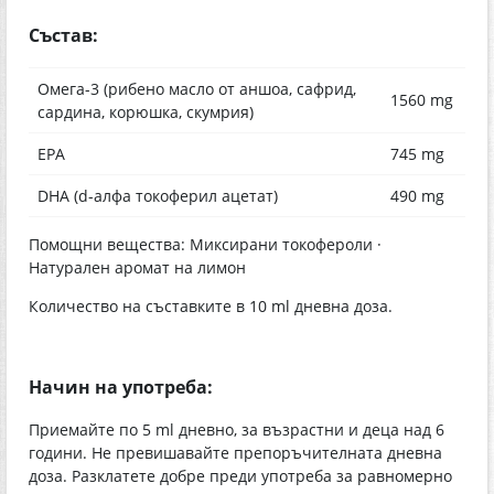
Състав:
Омега-3 (рибено масло от аншоа, сафрид,
1560 mg
сардина, корюшка, скумрия)
EPA
745 mg
DHA (d-алфа токоферил ацетат)
490 mg
Помощни вещества: Миксирани токофероли ·
Натурален аромат на лимон
Количество на съставките в 10 ml дневна доза.
Начин на употреба:
Приемайте по 5 ml дневно, за възрастни и деца над 6
години. Не превишавайте препоръчителната дневна
доза. Разклатете добре преди употреба за равномерно