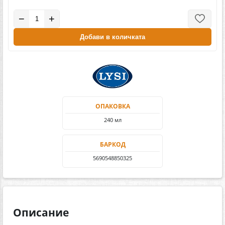
−
+
Добави в количката
ОПАКОВКА
240 мл
БАРКОД
5690548850325
Описание