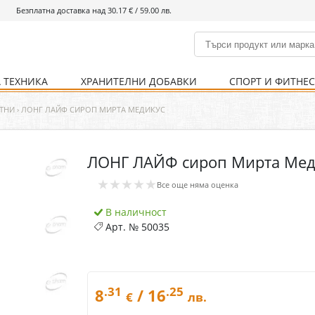
Безплатна доставка над 30.17 € / 59.00 лв.
 ТЕХНИКА
ХРАНИТЕЛНИ ДОБАВКИ
СПОРТ И ФИТНЕ
и
% Хранителни добавки
Болно гърло
Инхалатори
Кости и стави
Храни и напитки
Детска козметика
Уреди
Хигиена на тялото
% Спорт и фитнес
Ваксини
Термометри
Нервна система
Уреди и аксесоари
Козметика за мъже
Хранене
Предпазни стредства
ТНИ
›
ЛОНГ ЛАЙФ СИРОП МИРТА МЕДИКУС
ЛОНГ ЛАЙФ сироп Мирта Мед
Кости и стави
Нервна система
★★★★★
Все още няма оценка
Храносмилателна
Хомеопатия
система
В наличност
Арт. №
50035
.31
.25
8
/ 16
€
лв.