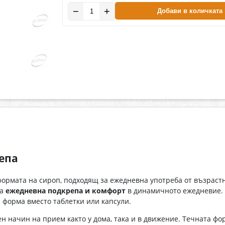
−
+
Добави в количката
епа
формата на сироп, подходящ за ежедневна употреба от възрастн
ва
ежедневна подкрепа и комфорт
в динамичното ежедневие. П
 форма вместо таблетки или капсули.
ен начин на прием както у дома, така и в движение. Течната ф