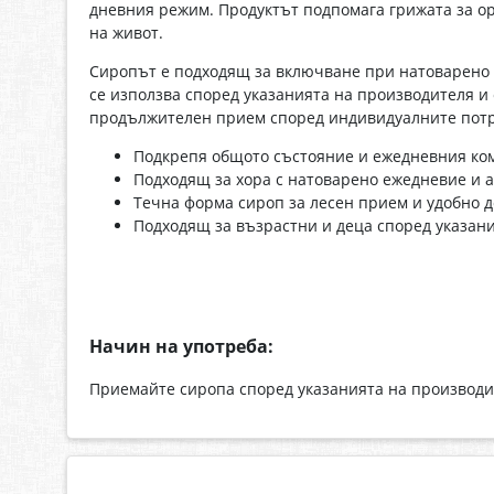
дневния режим. Продуктът подпомага грижата за ор
на живот.
Сиропът е подходящ за включване при натоварено 
се използва според указанията на производителя и 
продължителен прием според индивидуалните потр
Подкрепя общото състояние и ежедневния ко
Подходящ за хора с натоварено ежедневие и 
Течна форма сироп за лесен прием и удобно 
Подходящ за възрастни и деца според указан
Начин на употреба:
Приемайте сиропа според указанията на производит