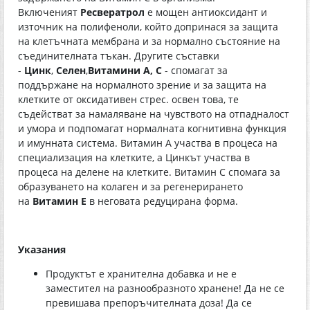
Включеният
Ресвератрол
е мощен антиоксидант и
източник на полифеноли, който допринася за защита
на клетъчната мембрана и за нормално състояние на
съединителната тъкан. Другите съставки
-
Цинк
,
Селен
,
Витамини А, С
- спомагат за
поддържане на нормалното зрение и за защита на
клетките от оксидативен стрес. освен това, те
съдействат за намаляване на чувството на отпадналост
и умора и подпомагат нормалната когнитивна функция
и имунната система. Витамин А участва в процеса на
специализация на клетките, а Цинкът участва в
процеса на делене на клетките. Витамин С спомага за
образуването на колаген и за регенерирането
на
Витамин Е
в неговата редуцирана форма.
Указания
Продуктът е хранителна добавка и не е
заместител на разнообразното хранене! Да не се
превишава препоръчителната доза! Да се