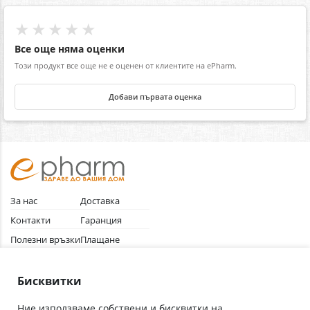
★★★★★
Все още няма оценки
Този продукт все още не е оценен от клиентите на ePharm.
Добави първата оценка
За нас
Доставка
Контакти
Гаранция
Полезни връзки
Плащане
Лични данни
Как да поръчам
Общи условия
Бисквитки
Ние използваме собствени и бисквитки на