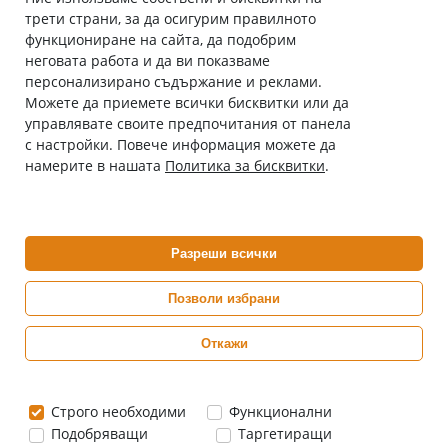
трети страни, за да осигурим правилното
Абонирай се за нашия бюлетин
функциониране на сайта, да подобрим
Имейл адрес
неговата работа и да ви показваме
персонализирано съдържание и реклами.
Можете да приемете всички бисквитки или да
С абонамента се съгласявам с
Политиката за лични данни
.
управлявате своите предпочитания от панела
с настройки. Повече информация можете да
Онлайн аптека, част от аптеки „Ванчева“
намерите в нашата
Политика за бисквитки
.
ePharm.bg е лицензирана онлайн аптека и част от аптеки
„Ванчева“, които повече от 30 години се грижат за здравето на
своите пациенти.
Разреши всички
ePharm е лицензирана онлайн аптека от
Изпълнителна Агенция по Лекарствата
Позволи избрани
Откажи
0882 444 666
Понеделник ÷ Петък: 9:00 ÷ 18:00 часа
Строго необходими
Функционални
Подобряващи
Таргетиращи
Цените са в евро / лева с включен ДДС