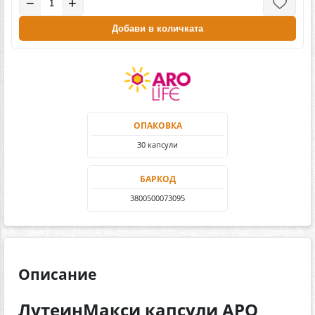
−
+
Добави в количката
ОПАКОВКА
30 капсули
БАРКОД
3800500073095
Описание
ЛутеинМакси капсули АРО