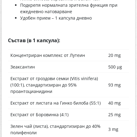
Подкрепя нормалната зрителна функция при
ежедневно натоварване
Удобен прием – 1 капсула дневно
Състав (в 1 капсула):
Концентриран комплекс от Лутеин
20 mg
Зеаксантин
500 µg
Екстракт от гроздови семки (Vitis vinifera)
(100:1), стандартизиран до 95%
93 mg
проантоцианидини
Екстракт от листата на Гинко билоба (55:1)
40 mg
Екстракт от Боровинка (4:1)
25 mg
Зелен чай (листа), стандартизиран до 40%
3 mg
полифеноли