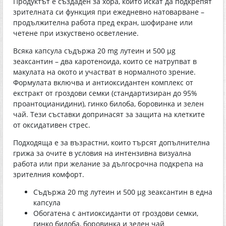
Продуктът е създаден за хора, които искат да подкрепят
зрителната си функция при ежедневно натоварване –
продължителна работа пред екран, шофиране или
четене при изкуствено осветление.
Всяка капсула съдържа 20 mg лутеин и 500 µg
зеаксантин – два каротеноида, които се натрупват в
макулата на окото и участват в нормалното зрение.
Формулата включва и антиоксидантен комплекс от
екстракт от гроздови семки (стандартизиран до 95%
проантоцианидини), гинко билоба, боровинка и зелен
чай. Тези съставки допринасят за защита на клетките
от оксидативен стрес.
Подходяща е за възрастни, които търсят допълнителна
грижа за очите в условия на интензивна визуална
работа или при желание за дългосрочна подкрепа на
зрителния комфорт.
Съдържа 20 mg лутеин и 500 µg зеаксантин в една
капсула
Обогатена с антиоксиданти от гроздови семки,
гинко билоба, боровинка и зелен чай