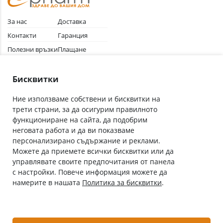
За нас
Доставка
Контакти
Гаранция
Полезни връзки
Плащане
Лични данни
Как да поръчам
Общи условия
Бисквитки
Ние използваме собствени и бисквитки на
трети страни, за да осигурим правилното
Абонирай се за нашия бюлетин
функциониране на сайта, да подобрим
Имейл адрес
неговата работа и да ви показваме
персонализирано съдържание и реклами.
Можете да приемете всички бисквитки или да
С абонамента се съгласявам с
Политиката за лични данни
.
управлявате своите предпочитания от панела
с настройки. Повече информация можете да
Онлайн аптека, част от аптеки „Ванчева“
намерите в нашата
Политика за бисквитки
.
ePharm.bg е лицензирана онлайн аптека и част от аптеки
„Ванчева“, които повече от 30 години се грижат за здравето на
своите пациенти.