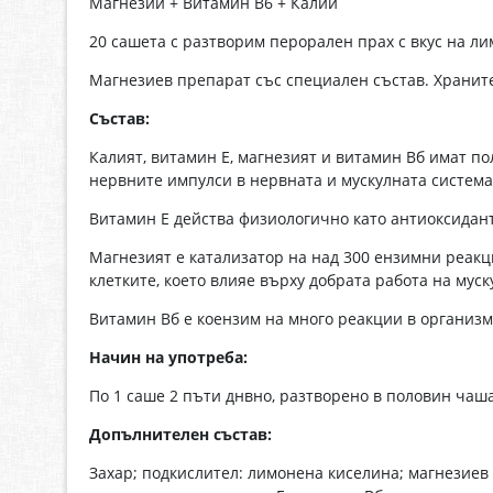
Магнезий + Витамин В6 + Калий
20 сашета с разтворим перорален прах с вкус на л
Магнезиев препарат със специален състав. Хранит
Състав:
Калият, витамин Е, магнезият и витамин Вб имат п
нервните импулси в нервната и мускулната система
Витамин Е действа физиологично като антиоксидан
Магнезият е катализатор на над 300 ензимни реакц
клетките, което влияе върху добрата работа на муск
Витамин Вб е коензим на много реакции в организм
Начин на употреба:
По 1 саше 2 пъти днвно, разтворено в половин чаша
Допълнителен състав:
Захар; подкислител: лимонена киселина; магнезиев 