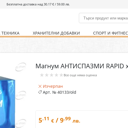
Безплатна доставка над 30.17 € / 59.00 лв.
 ТЕХНИКА
ХРАНИТЕЛНИ ДОБАВКИ
СПОРТ И ФИТНЕ
и
% Хранителни добавки
Болно гърло
Инхалатори
Кости и стави
Храни и напитки
Детска козметика
Уреди
Хигиена на тялото
% Спорт и фитнес
Ваксини
Термометри
Нервна система
Уреди и аксесоари
Козметика за мъже
Хранене
Предпазни стредства
Магнум АНТИСПАЗМИ RAPID х 
Кости и стави
Нервна система
★★★★★
Все още няма оценка
Храносмилателна
Хомеопатия
система
Изчерпан
Арт. №
40133/old
.11
.99
5
/ 9
€
лв.