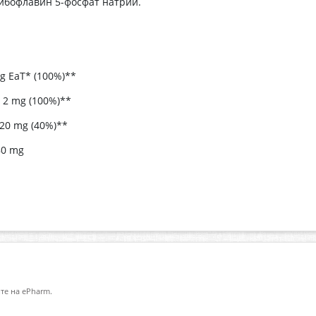
рибофлавин 5-фосфат натрий.
Т* (100%)**
(100%)**
 (40%)**
mg
те на ePharm.