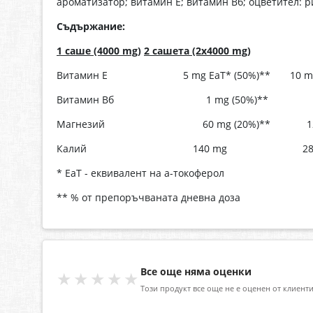
ароматизатор; витамин Е; витамин Вб; оцветител: 
Съдържание:
1 саше (4000
mg)
2 сашета (2x4000
mg)
Витамин Е 5 mg ЕаТ* (50%)** 10 mg Еа
Витамин Вб 1 mg (50%)** 2 mg 
Магнезий 60 mg (20%)** 120 mg
Калий 140 mg 280 
* ЕаТ - еквивалент на а-токоферол
** % от препоръчваната дневна доза
Все още няма оценки
★★★★★
Този продукт все още не е оценен от клиенти