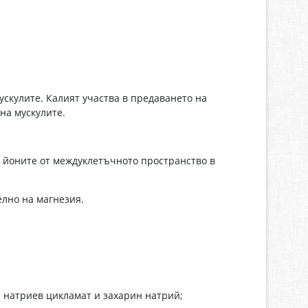
скулите. Калият участва в предаването на
на мускулите.
а йоните от междуклетъчното пространство в
елно на магнезия.
: натриев цикламат и захарин натрий;