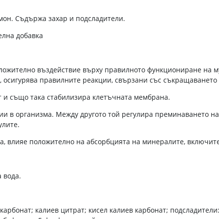
имон. Съдържа захар и подсладители.
елна добавка
оложително въздействие върху правилното функциониране на му
, осигурява правилните реакции, свързани със съкращаването 
т и също така стабилизира клетъчната мембрана.
ии в организма. Между другото той регулира преминаването н
улите.
а, влияе положително на абсорбцията на минералите, включит
 вода.
карбонат; калиев цитрат; кисел калиев карбонат; подсладители