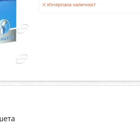
Изчерпана наличност
шета