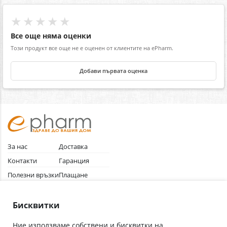
★★★★★
Все още няма оценки
Този продукт все още не е оценен от клиентите на ePharm.
Добави първата оценка
За нас
Доставка
Контакти
Гаранция
Полезни връзки
Плащане
Лични данни
Как да поръчам
Общи условия
Бисквитки
Ние използваме собствени и бисквитки на