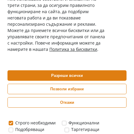
трети страни, за да осигурим правилното
Абонирай се за нашия бюлетин
функциониране на сайта, да подобрим
Имейл адрес
неговата работа и да ви показваме
персонализирано съдържание и реклами.
Можете да приемете всички бисквитки или да
С абонамента се съгласявам с
Политиката за лични данни
.
управлявате своите предпочитания от панела
с настройки. Повече информация можете да
Онлайн аптека, част от аптеки „Ванчева“
намерите в нашата
Политика за бисквитки
.
ePharm.bg е лицензирана онлайн аптека и част от аптеки
„Ванчева“, които повече от 30 години се грижат за здравето на
своите пациенти.
Разреши всички
ePharm е лицензирана онлайн аптека от
Изпълнителна Агенция по Лекарствата
Позволи избрани
Откажи
0882 444 666
Понеделник ÷ Петък: 9:00 ÷ 18:00 часа
Строго необходими
Функционални
Подобряващи
Таргетиращи
Цените са в евро / лева с включен ДДС