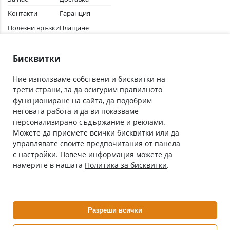
Контакти
Гаранция
Полезни връзки
Плащане
Лични данни
Как да поръчам
Общи условия
Бисквитки
Ние използваме собствени и бисквитки на
трети страни, за да осигурим правилното
Абонирай се за нашия бюлетин
функциониране на сайта, да подобрим
Имейл адрес
неговата работа и да ви показваме
персонализирано съдържание и реклами.
Можете да приемете всички бисквитки или да
С абонамента се съгласявам с
Политиката за лични данни
.
управлявате своите предпочитания от панела
с настройки. Повече информация можете да
Онлайн аптека, част от аптеки „Ванчева“
намерите в нашата
Политика за бисквитки
.
ePharm.bg е лицензирана онлайн аптека и част от аптеки
„Ванчева“, които повече от 30 години се грижат за здравето на
своите пациенти.
Разреши всички
ePharm е лицензирана онлайн аптека от
Изпълнителна Агенция по Лекарствата