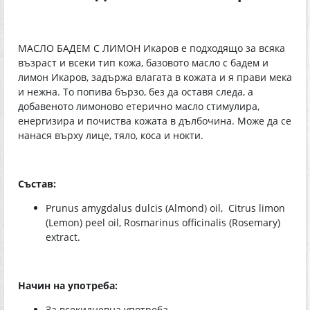
МАСЛО БАДЕМ С ЛИМОН Икаров е подходящо за всяка
възраст и всеки тип кожа, базовото масло с бадем и
лимон Икаров, задържа влагата в кожата и я прави мека
и нежна. То попива бързо, без да оставя следа, а
добавеното лимоново етерично масло стимулира,
енергизира и почиства кожата в дълбочина. Може да се
нанася върху лице, тяло, коса и нокти.
Състав:
Prunus amygdalus dulcis (Almond) oil, Citrus limon
(Lemon) peel oil, Rosmarinus officinalis (Rosemary)
extract.
Начин на употреба:
За всекидневна употреба.