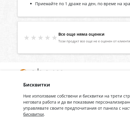
Приемайте по 1 драже на ден, по време на хр
Все още няма оценки
★★★★★
Този продукт все още не е оценен от клиенти
Бисквитки
За нас
Доставка
Контакти
Гаранция
Ние използваме собствени и бисквитки на трети ст
неговата работа и да ви показваме персонализиран
Полезни връзки
Плащане
управлявате своите предпочитания от панела с на
Лични данни
Как да поръчам
бисквитки
.
Общи условия