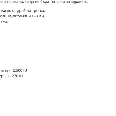
но тествани, за да не бъдат опасни за здравето.
асло от дроб на треска;
елини, витамини D-3 и A;
тема.
тат) - 2.500 IU
рол) - 270 IU