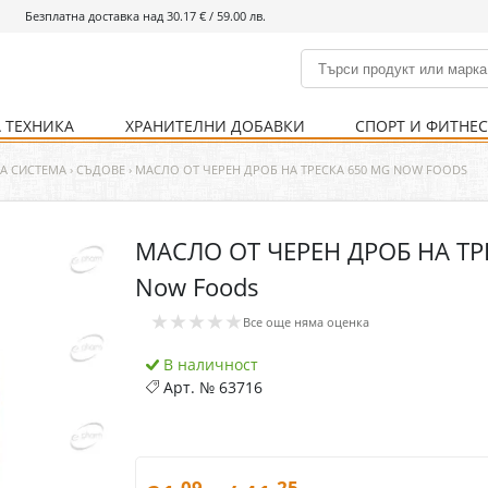
Безплатна доставка над 30.17 € / 59.00 лв.
 ТЕХНИКА
ХРАНИТЕЛНИ ДОБАВКИ
СПОРТ И ФИТНЕ
и
% Хранителни добавки
Болно гърло
Инхалатори
Кости и стави
Храни и напитки
Детска козметика
Уреди
Хигиена на тялото
% Спорт и фитнес
Ваксини
Термометри
Нервна система
Уреди и аксесоари
Козметика за мъже
Хранене
Предпазни стредства
А СИСТЕМА
›
СЪДОВЕ
›
МАСЛО ОТ ЧЕРЕН ДРОБ НА ТРЕСКА 650 MG NOW FOODS
МАСЛО ОТ ЧЕРЕН ДРОБ НА ТР
Кости и стави
Нервна система
Now Foods
Храносмилателна
Хомеопатия
★★★★★
система
Все още няма оценка
В наличност
Арт. №
63716
.09
.25