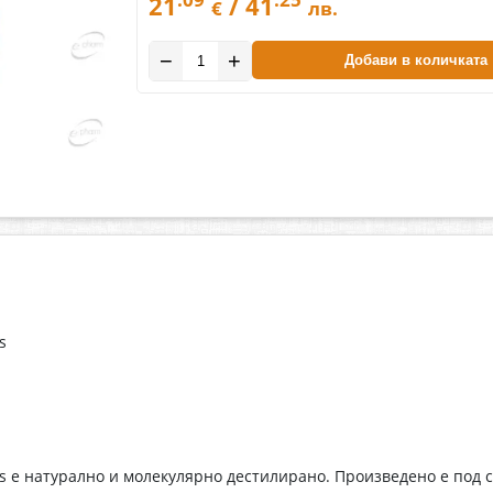
21
/ 41
€
лв.
−
+
Добави в количката
s
е натурално и молекулярно дестилирано. Произведено е под ст