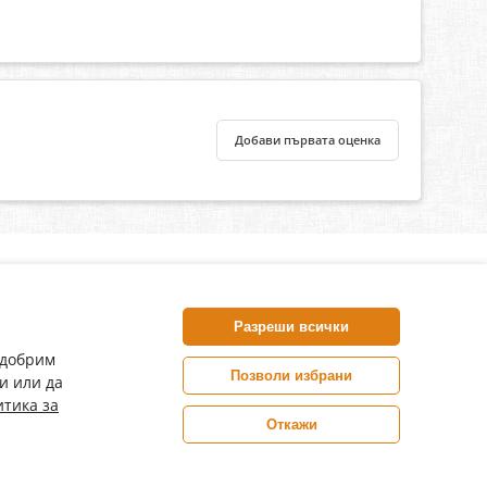
Добави първата оценка
нлайн аптека, част от аптеки „Ванчева“
harm.bg е лицензирана онлайн аптека и част от аптеки
Разреши всички
анчева“, които повече от 30 години се грижат за здравето на
воите пациенти.
одобрим
Позволи избрани
и или да
ePharm е лицензирана онлайн аптека от
тика за
Изпълнителна Агенция по Лекарствата
Откажи