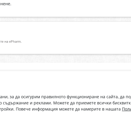
анене.
те на ePharm.
Абонирай се за нашия бюлетин
О
Имейл адрес
eP
„В
с
рани, за да осигурим правилното функциониране на сайта, да п
С абонамента се съгласявам с
Политиката за лични данни
.
о съдържание и реклами. Можете да приемете всички бисквитк
стройки. Повече информация можете да намерите в нашата
Поли