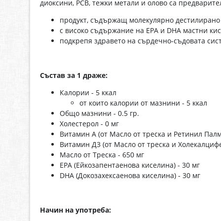
диоксини, РСВ, тежки метали и олово са предварител
продукт, съдържащ молекулярно дестилирано м
с високо съдържание на EPA и DHA мастни кис
подкрепя здравето на сърдечно-съдовата сис
Състав за 1 драже:
Калории - 5 ккал
от които калории от мазнини - 5 ккал
Общо мазнини - 0.5 гр.
Холестерол - 0 мг
Витамин А (от Масло от треска и Ретинил Палми
Витамин Д3 (от Масло от треска и Холекалцифе
Масло от Треска - 650 мг
ЕРА (Ейкозапентаенова киселина) - 30 мг
DHA (Докозахексаенова киселина) - 30 мг
Начин на употреба: