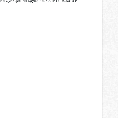
а функция на хрущяла, костите, кожата и