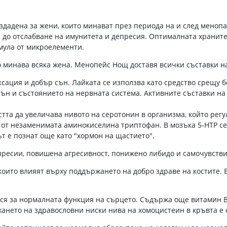
дадена за жени, които минават през периода на и след менопа
 до отслабване на имунитета и депресия. Оптималната храните
мула от микроелементи.
то минава всяка жена. Менопейс Нощ доставя всички съставки 
ксация и добър сън. Лайката се използва като средство срещу 
 сън и състоянието на нервната система. Активните съставки н
тта да увеличава нивото на серотонин в организма, който регу
ек от незаменимата аминокиселина триптофан. В мозъка 5-НТР 
т е познат още като "хормон на щастието".
ресии, повишена агресивност, понижено либидо и самочувстви
които влияят върху поддържането на добро здраве на костите.
я за нормалната функция на сърцето. Съдържа още витамин В12
нето на здравословни ниски нива на хомоцистеин в кръвта е с