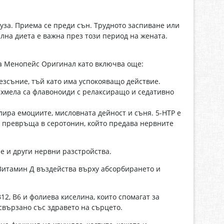
уза. Приема се преди сън. Трудното заспиване или
лна диета е важна през този период на жената.
на Менопейс Оригинал като включва още:
безсъние, тъй като има успокояващо действие.
а хмела са флавоноиди с релаксиращо и седативно
лира емоциите, мисловната дейност и съня. 5-НТР е
се превръща в серотонин, който предава нервните
е и други нервни разстройства.
 Витамин Д въздейства върху абсорбирането и
, В6 и фолиева киселина, които спомагат за
вързано със здравето на сърцето.