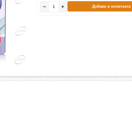
−
+
Добави в количката