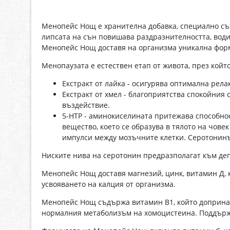
Менопейс Нощ е хранителна добавка, специално съз
липсата на сън повишава раздразнителността, води
Менопейс Нощ доставя на организма уникална фор
Менопаузата е естествен етап от живота, през кой
Екстракт от лайка - осигурява оптимална рела
Екстракт от хмел - благоприятства спокойния
въздействие.
5-НТР - аминокиселината притежава способнос
вещество, което се образува в тялото на чов
импулси между мозъчните клетки. Серотонинъ
Ниските нива на серотонин предразполагат към деп
Менопейс Нощ доставя магнезий, цинк, витамин Д, 
усвояването на калция от организма.
Менопейс Нощ съдържа витамин В1, който допринас
нормалния метаболизъм на хомоцистеина. Поддържа