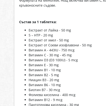
Формулата на Менопейс Нощ включва витамин С, кой
кръвоносните съдове.
Състав
за 1 таблетка:
Екстракт от Лайка - 50 mg
5 – HTP - 20 mg
Екстракт от хмел - 50 mg
Екстракт от Соеви изофлавони - 50 mg
Витамин А - 443IU - 750 mcg
Витамин С - 30 mg - 45 mg
Витамин D3 (D3 100IU) - 5 mcg
Витамин Е - 30 mg
Витамин В1 - 10 mg
Витамин В2 - 5 mg
Ниацин В3 - 20 mg
Витамин В6 - 10 mg
Биотин В7 - 30 mcg
Фолиева киселина - 400 mcg
Витамин В12 - 9 mcg
Пантотенова киселина - 30 mg