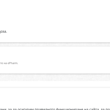
оза.
те на ePharm.
Абонирай се за нашия бюлетин
О
Имейл адрес
eP
„В
с
рани, за да осигурим правилното функциониране на сайта, да п
С абонамента се съгласявам с
Политиката за лични данни
.