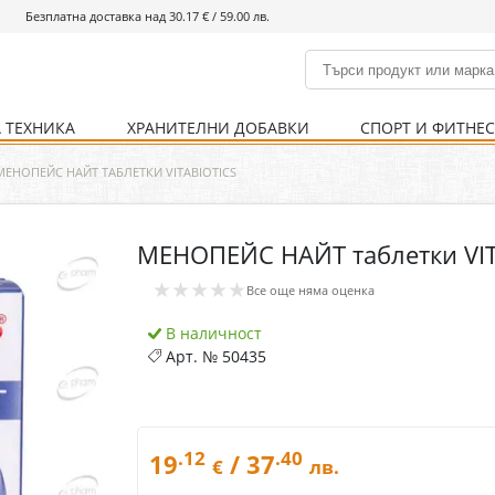
Безплатна доставка над 30.17 € / 59.00 лв.
 ТЕХНИКА
ХРАНИТЕЛНИ ДОБАВКИ
СПОРТ И ФИТНЕ
и
% Хранителни добавки
Болно гърло
Инхалатори
Кости и стави
Храни и напитки
Детска козметика
Уреди
Хигиена на тялото
% Спорт и фитнес
Ваксини
Термометри
Нервна система
Уреди и аксесоари
Козметика за мъже
Хранене
Предпазни стредства
МЕНОПЕЙС НАЙТ ТАБЛЕТКИ VITABIOTICS
МЕНОПЕЙС НАЙТ таблетки VIT
Кости и стави
Нервна система
★★★★★
Все още няма оценка
Храносмилателна
Хомеопатия
система
В наличност
Арт. №
50435
.12
.40
19
/ 37
€
лв.