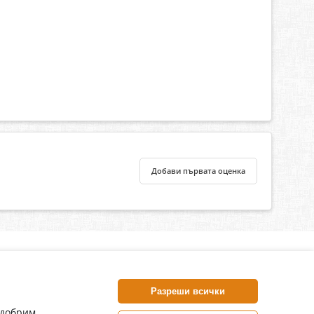
Добави първата оценка
нлайн аптека, част от аптеки „Ванчева“
harm.bg е лицензирана онлайн аптека и част от аптеки
Разреши всички
анчева“, които повече от 30 години се грижат за здравето на
воите пациенти.
одобрим