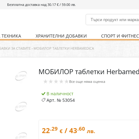
Безплатна доставка над 30.17 € / 59.00 лв.
 ТЕХНИКА
ХРАНИТЕЛНИ ДОБАВКИ
СПОРТ И ФИТНЕ
и
% Хранителни добавки
Болно гърло
Инхалатори
Кости и стави
Храни и напитки
Детска козметика
Уреди
Хигиена на тялото
% Спорт и фитнес
Ваксини
Термометри
Нервна система
Уреди и аксесоари
Козметика за мъже
Хранене
Предпазни стредства
АВКИ ЗА СТАВИТЕ
›
МОБИЛОР ТАБЛЕТКИ HERBAMEDICA
МОБИЛОР таблетки Herbamed
Кости и стави
Нервна система
★★★★★
Все още няма оценка
Храносмилателна
Хомеопатия
система
В наличност
Арт. №
53054
.29
.60
22
/ 43
€
лв.