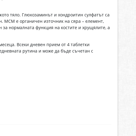
шкото тяло. Глюкозаминът и хондроитин сулфатът са
. МСМ е органичен източник на сяра – елемент,
н за нормалната функция на костите и хрущялите, а
есеца. Всеки дневен прием от 4 таблетки
едневната рутина и може да бъде съчетан с