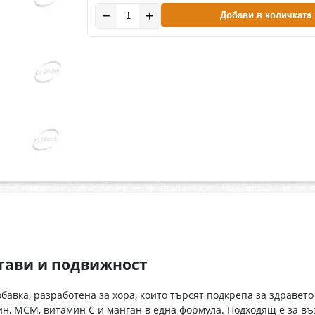
−
+
Добави в количката
стави и подвижност
бавка, разработена за хора, които търсят подкрепа за здравето
ин, МСМ, витамин C и манган в една формула. Подходящ е за въ