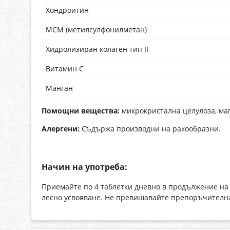
Хондроитин
МСМ (метилсулфонилметан)
Хидролизиран колаген тип II
Витамин C
Манган
Помощни вещества:
микрокристална целулоза, маг
Алергени:
Съдържа производни на ракообразни.
Начин на употреба:
Приемайте по 4 таблетки дневно в продължение на 6
лесно усвояване. Не превишавайте препоръчителна