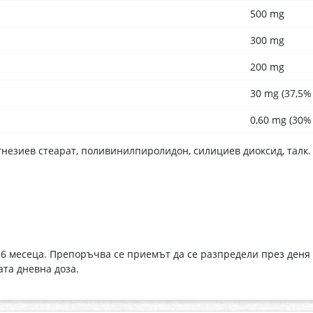
500 mg
300 mg
200 mg
30 mg (37,5%
0,60 mg (30%
незиев стеарат, поливинилпиролидон, силициев диоксид, талк.
 месеца. Препоръчва се приемът да се разпредели през деня –
та дневна доза.