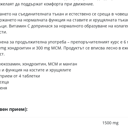
и желаят да поддържат комфорта при движение.
ждането на съединителната тъкан и естествено се среща в чове
ржането на нормалната функция на ставите и хрущялната тъкан
тъци. Витамин C допринася за нормалното образуване на колаге
сти.
ена за продължителна употреба – препоръчителният курс е 6 м
0 mg хондроитин и 300 mg МСМ. Продуктът се вписва лесно в еж
ст.
 глюкозамин, хондроитин, МСМ и манган
 и функция на костите и хрущялите
прием от 4 таблетки
сеца
деня
вен прием):
1500 mg