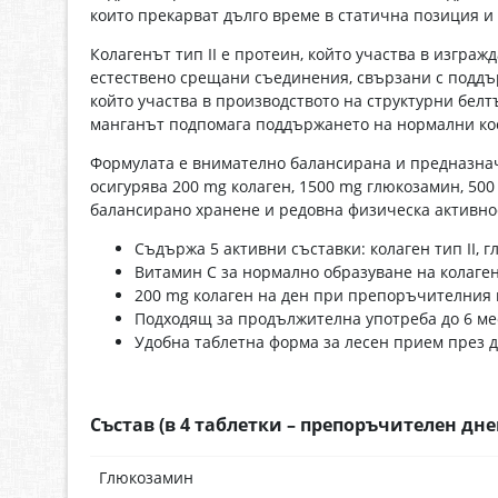
които прекарват дълго време в статична позиция 
Колагенът тип II е протеин, който участва в изгра
естествено срещани съединения, свързани с поддъ
който участва в производството на структурни бел
манганът подпомага поддържането на нормални ко
Формулата е внимателно балансирана и предназнач
осигурява 200 mg колаген, 1500 mg глюкозамин, 50
балансирано хранене и редовна физическа активно
Съдържа 5 активни съставки: колаген тип II,
Витамин C за нормално образуване на колаген
200 mg колаген на ден при препоръчителния 
Подходящ за продължителна употреба до 6 ме
Удобна таблетна форма за лесен прием през 
Състав (в 4 таблетки – препоръчителен дне
Глюкозамин