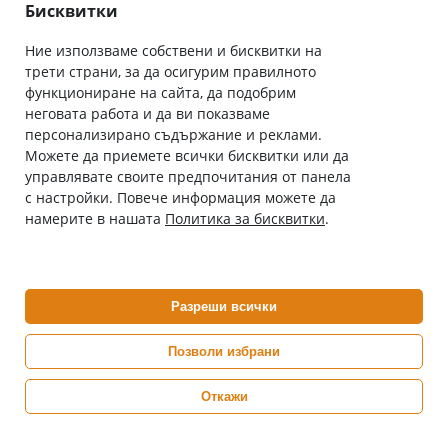
Общи условия
Бисквитки
Ние използваме собствени и бисквитки на
трети страни, за да осигурим правилното
Абонирай се за нашия бюлетин
функциониране на сайта, да подобрим
Имейл адрес
неговата работа и да ви показваме
персонализирано съдържание и реклами.
Можете да приемете всички бисквитки или да
С абонамента се съгласявам с
Политиката за лични данни
.
управлявате своите предпочитания от панела
с настройки. Повече информация можете да
Онлайн аптека, част от аптеки „Ванчева“
намерите в нашата
Политика за бисквитки
.
ePharm.bg е лицензирана онлайн аптека и част от аптеки
„Ванчева“, които повече от 30 години се грижат за здравето на
своите пациенти.
Разреши всички
ePharm е лицензирана онлайн аптека от
Изпълнителна Агенция по Лекарствата
Позволи избрани
Откажи
0882 444 666
Понеделник ÷ Петък: 9:00 ÷ 18:00 часа