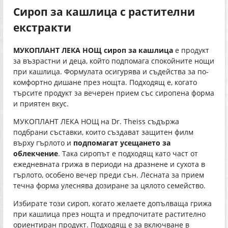
Сироп за кашлица с растителни
екстракти
МУКОПЛАНТ ЛЕКА НОЩ сироп за кашлица
е продукт
за възрастни и деца, който подпомага спокойните нощи
при кашлица. Формулата осигурява и съдейства за по-
комфортно дишане през нощта. Подходящ е, когато
търсите продукт за вечерен прием със сиропена форма
и приятен вкус.
МУКОПЛАНТ ЛЕКА НОЩ на Dr. Theiss съдържа
подбрани съставки, които създават защитен филм
върху гърлото и
подпомагат усещането за
облекчение
. Така сиропът е подходящ като част от
ежедневната грижа в периоди на дразнене и сухота в
гърлото, особено вечер преди сън. Лесната за прием
течна форма улеснява дозиране за цялото семейство.
Избирате този сироп, когато желаете допълваща грижа
при кашлица през нощта и предпочитате растително
ориентиран продукт. Подходящ е за включване в