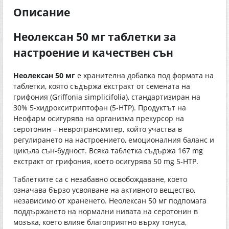
Описание
Неолексан 50 мг таблетки за
настроение и качествен сън
Неолексан 50 мг
е хранителна добавка под формата на
таблетки, която съдържа екстракт от семената на
грифония (Griffonia simplicifolia), стандартизиран на
30% 5-хидрокситриптофан (5-НТР). Продуктът на
Неофарм осигурява на организма прекурсор на
серотонин – невротрансмитер, който участва в
регулирането на настроението, емоционалния баланс и
цикъла сън-будност. Всяка таблетка съдържа 167 mg
екстракт от грифония, което осигурява 50 mg 5-НТР.
Таблетките са с незабавно освобождаване, което
означава бързо усвояване на активното вещество,
независимо от храненето. Неолексан 50 мг подпомага
поддържането на нормални нивата на серотонин в
мозъка, което влияе благоприятно върху тонуса,