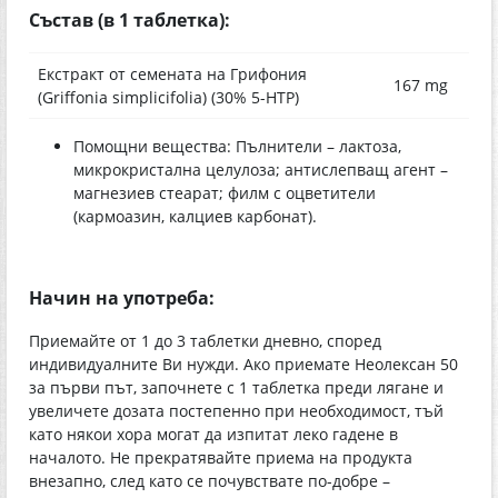
Състав (в 1 таблетка):
Екстракт от семената на Грифония
167 mg
(Griffonia simplicifolia) (30% 5-НТР)
Помощни вещества: Пълнители – лактоза,
микрокристална целулоза; антислепващ агент –
магнезиев стеарат; филм с оцветители
(кармоазин, калциев карбонат).
Начин на употреба:
Приемайте от 1 до 3 таблетки дневно, според
индивидуалните Ви нужди. Ако приемате Неолексан 50
за първи път, започнете с 1 таблетка преди лягане и
увеличете дозата постепенно при необходимост, тъй
като някои хора могат да изпитат леко гадене в
началото. Не прекратявайте приема на продукта
внезапно, след като се почувствате по-добре –