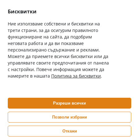
Лични данни
Как да поръчам
Общи условия
Бисквитки
Ние използваме собствени и бисквитки на
трети страни, за да осигурим правилното
Абонирай се за нашия бюлетин
функциониране на сайта, да подобрим
Имейл адрес
неговата работа и да ви показваме
персонализирано съдържание и реклами.
Можете да приемете всички бисквитки или да
С абонамента се съгласявам с
Политиката за лични данни
.
управлявате своите предпочитания от панела
с настройки. Повече информация можете да
Онлайн аптека, част от аптеки „Ванчева“
намерите в нашата
Политика за бисквитки
.
ePharm.bg е лицензирана онлайн аптека и част от аптеки
„Ванчева“, които повече от 30 години се грижат за здравето на
своите пациенти.
Разреши всички
ePharm е лицензирана онлайн аптека от
Изпълнителна Агенция по Лекарствата
Позволи избрани
Откажи
0882 444 666
Понеделник ÷ Петък: 9:00 ÷ 18:00 часа