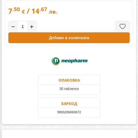
.50
.67
7
/ 14
€
лв.
−
+
Добави в количката
ОПАКОВКА
30 таблетки
БАРКОД
3800206060672