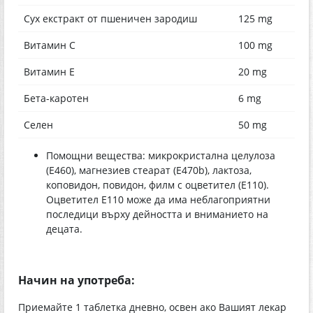
Сух екстракт от пшеничен зародиш
125 mg
Витамин С
100 mg
Витамин Е
20 mg
Бета-каротен
6 mg
Селен
50 mg
Помощни вещества: микрокристална целулоза
(Е460), магнезиев стеарат (Е470b), лактоза,
коповидон, повидон, филм с оцветител (E110).
Оцветител Е110 може да има неблагоприятни
последици върху дейността и вниманието на
децата.
Начин на употреба:
Приемайте 1 таблетка дневно, освен ако Вашият лекар