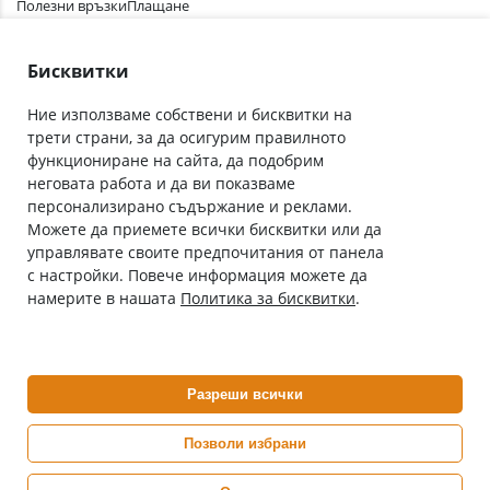
Полезни връзки
Плащане
Лични данни
Как да поръчам
Общи условия
Бисквитки
Ние използваме собствени и бисквитки на
трети страни, за да осигурим правилното
Абонирай се за нашия бюлетин
функциониране на сайта, да подобрим
Имейл адрес
неговата работа и да ви показваме
персонализирано съдържание и реклами.
Можете да приемете всички бисквитки или да
С абонамента се съгласявам с
Политиката за лични данни
.
управлявате своите предпочитания от панела
с настройки. Повече информация можете да
Онлайн аптека, част от аптеки „Ванчева“
намерите в нашата
Политика за бисквитки
.
ePharm.bg е лицензирана онлайн аптека и част от аптеки
„Ванчева“, които повече от 30 години се грижат за здравето на
своите пациенти.
Разреши всички
ePharm е лицензирана онлайн аптека от
Изпълнителна Агенция по Лекарствата
Позволи избрани