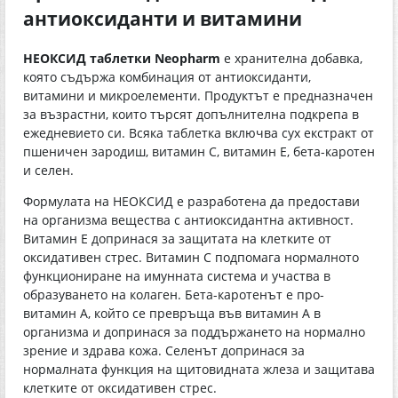
антиоксиданти и витамини
НЕОКСИД таблетки Neopharm
е хранителна добавка,
която съдържа комбинация от антиоксиданти,
витамини и микроелементи. Продуктът е предназначен
за възрастни, които търсят допълнителна подкрепа в
ежедневието си. Всяка таблетка включва сух екстракт от
пшеничен зародиш, витамин С, витамин Е, бета-каротен
и селен.
Формулата на НЕОКСИД е разработена да предостави
на организма вещества с антиоксидантна активност.
Витамин Е допринася за защитата на клетките от
оксидативен стрес. Витамин С подпомага нормалното
функциониране на имунната система и участва в
образуването на колаген. Бета-каротенът е про-
витамин А, който се превръща във витамин А в
организма и допринася за поддържането на нормално
зрение и здрава кожа. Селенът допринася за
нормалната функция на щитовидната жлеза и защитава
клетките от оксидативен стрес.