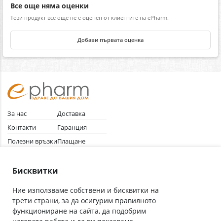
Все още няма оценки
Този продукт все още не е оценен от клиентите на ePharm.
Добави първата оценка
За нас
Доставка
Контакти
Гаранция
Полезни връзки
Плащане
Лични данни
Как да поръчам
Общи условия
Бисквитки
Ние използваме собствени и бисквитки на
трети страни, за да осигурим правилното
Абонирай се за нашия бюлетин
функциониране на сайта, да подобрим
Имейл адрес