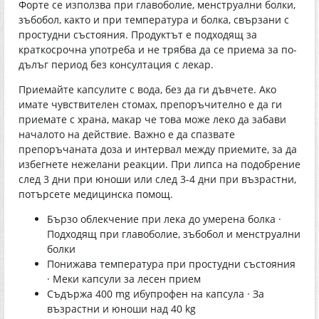
Форте се използва при главоболие, менструални болки,
зъбобол, както и при температура и болка, свързани с
простудни състояния. Продуктът е подходящ за
краткосрочна употреба и не трябва да се приема за по-
дълъг период без консултация с лекар.
Приемайте капсулите с вода, без да ги дъвчете. Ако
имате чувствителен стомах, препоръчително е да ги
приемате с храна, макар че това може леко да забави
началото на действие. Важно е да спазвате
препоръчаната доза и интервал между приемите, за да
избегнете нежелани реакции. При липса на подобрение
след 3 дни при юноши или след 3-4 дни при възрастни,
потърсете медицинска помощ.
Бързо облекчение при лека до умерена болка ·
Подходящ при главоболие, зъбобол и менструални
болки
Понижава температура при простудни състояния
· Меки капсули за лесен прием
Съдържа 400 mg ибупрофен на капсула · За
възрастни и юноши над 40 kg