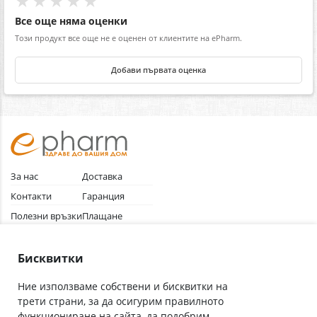
★★★★★
Все още няма оценки
Този продукт все още не е оценен от клиентите на ePharm.
Добави първата оценка
За нас
Доставка
Контакти
Гаранция
Полезни връзки
Плащане
Лични данни
Как да поръчам
Общи условия
Бисквитки
Ние използваме собствени и бисквитки на
трети страни, за да осигурим правилното
Абонирай се за нашия бюлетин
функциониране на сайта, да подобрим