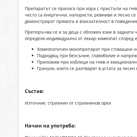
Препаратът се прилага при хора с пристъпи на гня
често са енергични, напористи, ревниви и лесно с
демонстрират прямота и взискателност в поведение
Препоръчва се и за деца с обложен език в задната ч
определя индивидуално от лекар-хомеопат според е
Хомеопатичен монопрепарат при стомашни н
Подходящ при безсъние, главоболие и напре
Приложим при изблици на гняв и емоционалн
Гранули, които се разтварят в устата за лесен
Състав:
Източник: стрихнин от стрихнинов орех
Начин на употреба: