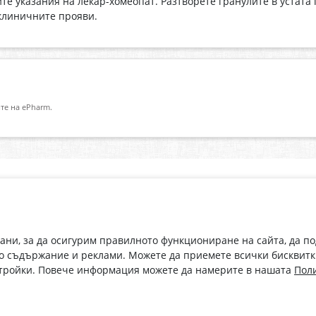
 указания на лекар-хомеопат. Разтворете гранулите в устата 
 клиничните прояви.
те на ePharm.
Абонирай се за нашия бюлетин
О
Имейл адрес
eP
„В
с
рани, за да осигурим правилното функциониране на сайта, да п
С абонамента се съгласявам с
Политиката за лични данни
.
о съдържание и реклами. Можете да приемете всички бисквитк
стройки. Повече информация можете да намерите в нашата
Поли