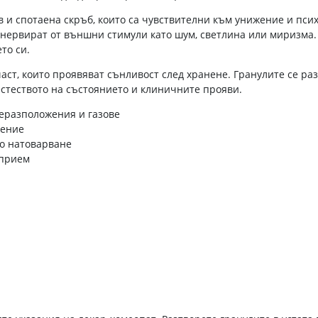
в и спотаена скръб, които са чувствителни към унижение и пс
е нервират от външни стимули като шум, светлина или миризма
то си.
аст, които проявяват сънливост след хранене. Гранулите се раз
стеството на състоянието и клиничните прояви.
еразположения и газове
жение
о натоварване
 прием