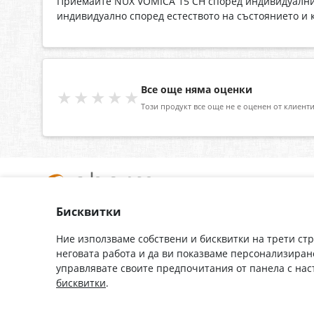
Приемайте NUX VOMICA 15 CH според индивидуалните
индивидуално според естеството на състоянието и
Все още няма оценки
★★★★★
Този продукт все още не е оценен от клиенти
Бисквитки
За нас
Доставка
Контакти
Гаранция
Ние използваме собствени и бисквитки на трети ст
неговата работа и да ви показваме персонализиран
Полезни връзки
Плащане
управлявате своите предпочитания от панела с на
Лични данни
Как да поръчам
бисквитки
.
Общи условия