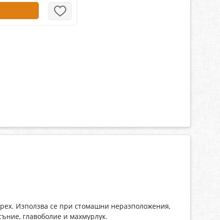
рех. Използва се при стомашни неразположения,
зсъние, главоболие и махмурлук.