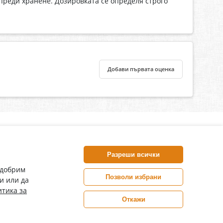
преди хранене. Дозировката се определя строго
Добави първата оценка
нлайн аптека, част от аптеки „Ванчева“
harm.bg е лицензирана онлайн аптека и част от аптеки
Разреши всички
анчева“, които повече от 30 години се грижат за здравето на
воите пациенти.
одобрим
Позволи избрани
и или да
ePharm е лицензирана онлайн аптека от
тика за
Изпълнителна Агенция по Лекарствата
Откажи