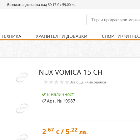
Безплатна доставка над 30.17 € / 59.00 лв.
 ТЕХНИКА
ХРАНИТЕЛНИ ДОБАВКИ
СПОРТ И ФИТНЕ
и
% Хранителни добавки
Болно гърло
Инхалатори
Кости и стави
Храни и напитки
Детска козметика
Уреди
Хигиена на тялото
% Спорт и фитнес
Ваксини
Термометри
Нервна система
Уреди и аксесоари
Козметика за мъже
Хранене
Предпазни стредства
NUX VOMICA 15 CH
Кости и стави
Нервна система
★★★★★
Все още няма оценка
Храносмилателна
Хомеопатия
система
В наличност
Арт. №
19987
.67
.22
2
/ 5
€
лв.