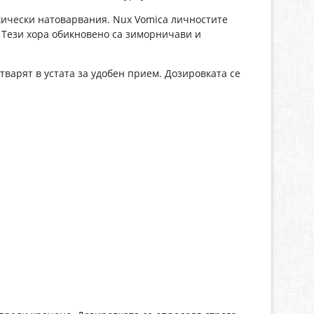
ихически натоварвания. Nux Vomica личностите
. Тези хора обикновено са зиморничави и
тварят в устата за удобен прием. Дозировката се