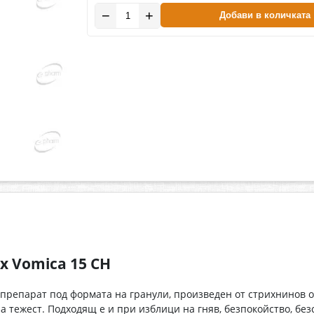
−
+
Добави в количката
 Vomica 15 CH
препарат под формата на гранули, произведен от стрихнинов о
за тежест. Подходящ е и при изблици на гняв, безпокойство, бе