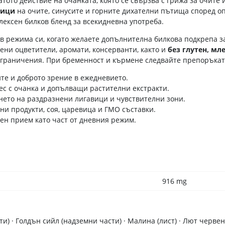
ото действие на очанката, която се свързва с грижа за очите 
вици
на очите, синусите и горните дихателни пътища според оп
лексен билков бленд за всекидневна употреба.
 в режима си, когато желаете допълнителна билкова подкрепа з
ени оцветители, аромати, консерванти, както и
без глутен, мл
ограничения. При бременност и кърмене следвайте препоръката
е и доброто зрение в ежедневието.
с с очанка и допълващи растителни екстракти.
нето на раздразнени лигавици и чувствителни зони.
чни продукти, соя, царевица и ГМО съставки.
сен прием като част от дневния режим.
916 mg
и) · Голдън сийл (надземни части) · Малина (лист) · Лют червен