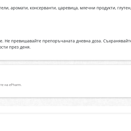
ели, аромати, консерванти, царевица, млечни продукти, глутен,
е. Не превишавайте препоръчаната дневна доза. Съхранявайте н
сти през деня.
те на ePharm.
Абонирай се за нашия бюлетин
О
Имейл адрес
eP