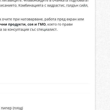
и лигавиците. Флавоноидите в очанката подпомагат
исанието. Комбинацията с хидрастис, голдън сийл,
а очите при натоварване, работа пред екран или
ечни продукти, соя и ГМО
, което го прави
 за консултация със специалист.
 пипер (плод)