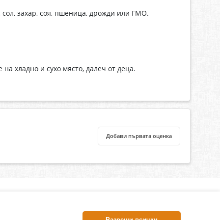
 сол, захар, соя, пшеница, дрожди или ГМО.
а хладно и сухо място, далеч от деца.
Добави първата оценка
нлайн аптека, част от аптеки „Ванчева“
harm.bg е лицензирана онлайн аптека и част от аптеки
Разреши всички