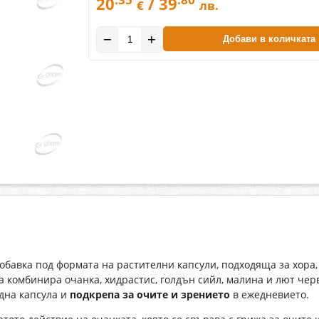
20
/ 39
€
лв.
−
+
Добави в количката
бавка под формата на растителни капсули, подходяща за хора,
 комбинира очанка, хидрастис, голдън сийл, малина и лют чер
една капсула и
подкрепа за очите и зрението
в ежедневието.