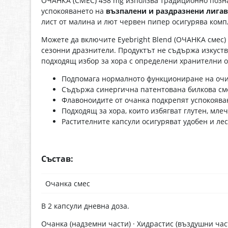
ОЧАНКА (СМЕС) 458 mg използва традиционно познат
успокояването на
възпалени и раздразнени лига
лист от малина и лют червен пипер осигурява комп
Можете да включите Eyebright Blend (ОЧАНКА смес)
сезонни дразнители. Продуктът не съдържа изкуств
подходящ избор за хора с определени хранителни 
Подпомага нормалното функциониране на очит
Съдържа синергична патентована билкова сме
Флавоноидите от очанка подкрепят успокоява
Подходящ за хора, които избягват глутен, мле
Растителните капсули осигуряват удобен и ле
Състав:
Очанка смес
В 2 капсули дневна доза.
Очанка (надземни части) · Хидрастис (въздушни част