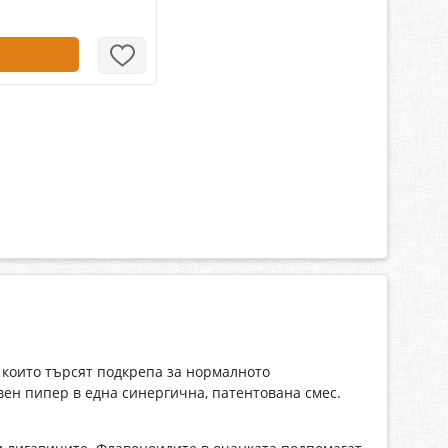
 които търсят подкрепа за нормалното
вен пипер в една синергична, патентована смес.