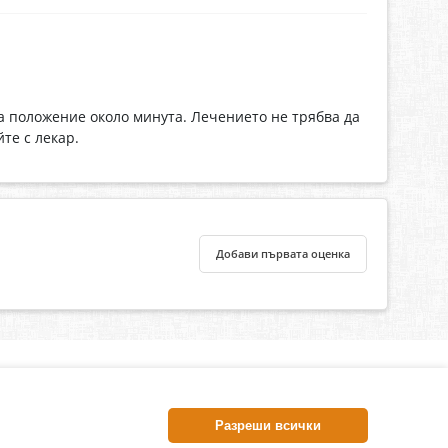
ова положение около минута. Лечението не трябва да
те с лекар.
Добави първата оценка
нлайн аптека, част от аптеки „Ванчева“
harm.bg е лицензирана онлайн аптека и част от аптеки
Разреши всички
анчева“, които повече от 30 години се грижат за здравето на