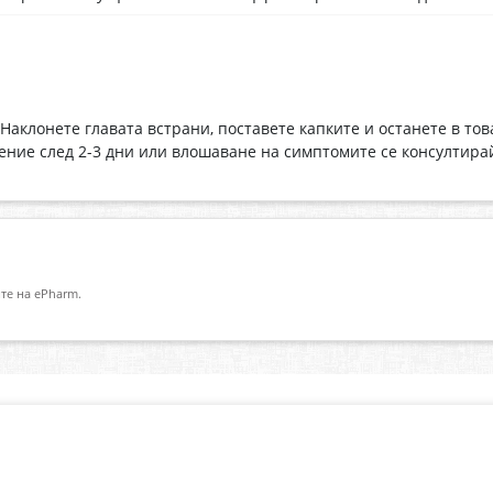
. Наклонете главата встрани, поставете капките и останете в т
ение след 2-3 дни или влошаване на симптомите се консултирай
те на ePharm.
Абонирай се за нашия бюлетин
О
Имейл адрес
eP
„В