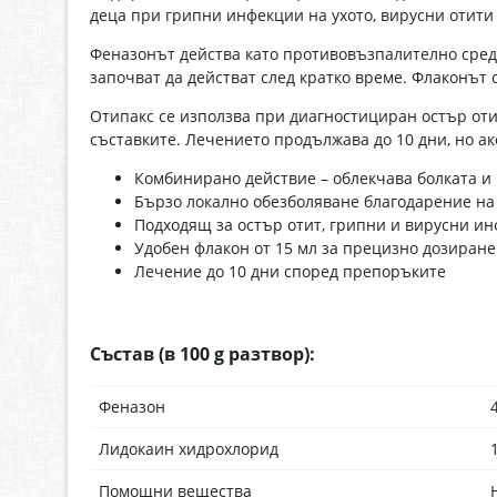
деца при грипни инфекции на ухото, вирусни отити
Феназонът действа като противовъзпалително средс
започват да действат след кратко време. Флаконът 
Отипакс се използва при диагностициран остър оти
съставките. Лечението продължава до 10 дни, но ак
Комбинирано действие – облекчава болката и
Бързо локално обезболяване благодарение на
Подходящ за остър отит, грипни и вирусни ин
Удобен флакон от 15 мл за прецизно дозиране
Лечение до 10 дни според препоръките
Състав (в 100 g разтвор):
Феназон
Лидокаин хидрохлорид
Помощни вещества