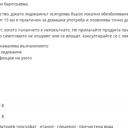
 и баротравма.
тво, докато лидокаинът осигурява бързо локално обезболяване.
от 15 мл е практичен за домашна употреба и позволява точно д
т, когато тъпанчето е непокътнато. Не прилагайте продукта п
о симптомите не отшумят или се влошат, консултирайте се с лек
 намалява възпалението
 лидокаина
фекции на ухото
4 g
1 g
Натриев тиосулфат · етанол · глицерол · пречистена вода