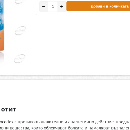
−
+
Добави в количката
 отит
iocodex с противовъзпалително и аналгетично действие, предна
вни вещества, които облекчават болката и намаляват възпален