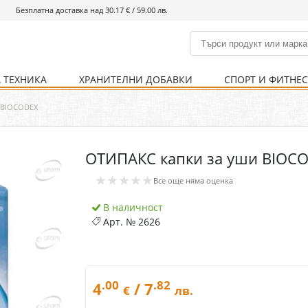
Безплатна доставка над 30.17 € / 59.00 лв.
 ТЕХНИКА
ХРАНИТЕЛНИ ДОБАВКИ
СПОРТ И ФИТНЕ
и
% Хранителни добавки
Болно гърло
Инхалатори
Кости и стави
Храни и напитки
Детска козметика
Уреди
Хигиена на тялото
% Спорт и фитнес
Ваксини
Термометри
Нервна система
Уреди и аксесоари
Козметика за мъже
Хранене
Предпазни стредства
 BIOCODEX
ОТИПАКС капки за уши BIOC
Кости и стави
Нервна система
★★★★★
Все още няма оценка
Храносмилателна
Хомеопатия
система
В наличност
Арт. №
2626
.00
.82
4
/ 7
€
лв.