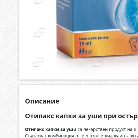
Описание
Отипакс капки за уши при остър
Отипакс капки за уши
са лекарствен продукт на B
Съдържат комбинация от феназон и лидокаин – акти