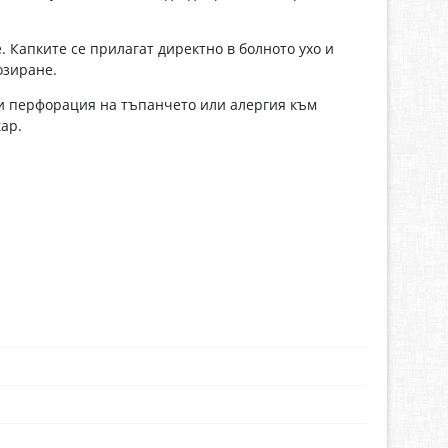
 Капките се прилагат директно в болното ухо и
озиране.
ри перфорация на тъпанчето или алергия към
ар.