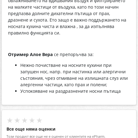
овлажняването на вдишвания въздух и филтрирането
на малките частици от въздуха, като по този начин
предпазва долните дихателни пътища от прах,
дразнене и сухота. Ето защо е важно поддържането на
носната кухина чиста и влажна , за да изпълнява
правилно функцията си.
Отример Алое Вера
се препоръчва за:
Нежно почистване на носните кухини при
запушен нос, напр. при настинка или алергични
състояния, чрез отмиване на излишната слуз или
алергенни частици, като прах и полени;
Успокояване на раздразнените носни пътища
★★★★★
Все още няма оценки
Този продукт все още не е оценен от клиентите на ePharm.