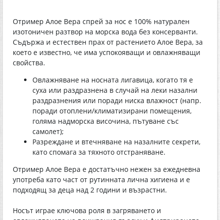
Отример Алое Вера спрей за нос е 100% натурален
изотоничен разтвор на морска вода без консерванти.
Съдържа и естествен прах от растението Алое Вера, за
което е известно, че има успокояващи и овлажняващи
свойства.
Овлажняване на носната лигавица, когато тя е
суха или раздразнена в случай на леки назални
раздразнения или поради ниска влажност (напр.
поради отоплени/климатизирани помещения,
голяма надморска височина, пътуване със
самолет);
Разреждане и втечняване на назалните секрети,
като спомага за тяхното отстраняване.
Отример Алое Вера е достатъчно нежен за ежедневна
употреба като част от рутинната лична хигиена и е
подходящ за деца над 2 години и възрастни.
Носът играе ключова роля в загряването и