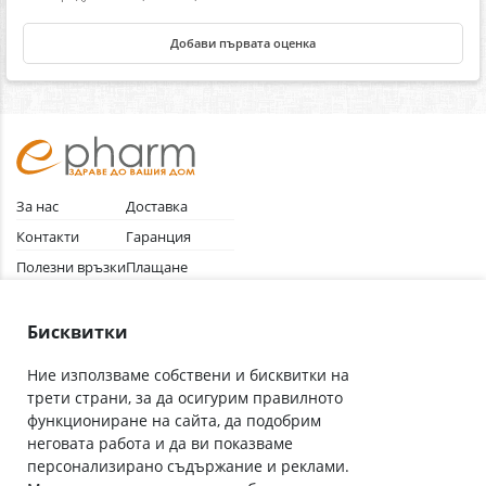
Добави първата оценка
За нас
Доставка
Контакти
Гаранция
Полезни връзки
Плащане
Лични данни
Как да поръчам
Общи условия
Бисквитки
Ние използваме собствени и бисквитки на
трети страни, за да осигурим правилното
Абонирай се за нашия бюлетин
функциониране на сайта, да подобрим
Имейл адрес
неговата работа и да ви показваме
персонализирано съдържание и реклами.