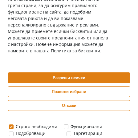
трети страни, за да осигурим правилното
Абонирай се за нашия бюлетин
функциониране на сайта, да подобрим
Имейл адрес
неговата работа и да ви показваме
персонализирано съдържание и реклами.
Можете да приемете всички бисквитки или да
С абонамента се съгласявам с
Политиката за лични данни
.
управлявате своите предпочитания от панела
с настройки. Повече информация можете да
Онлайн аптека, част от аптеки „Ванчева“
намерите в нашата
Политика за бисквитки
.
ePharm.bg е лицензирана онлайн аптека и част от аптеки
„Ванчева“, които повече от 30 години се грижат за здравето на
своите пациенти.
Разреши всички
ePharm е лицензирана онлайн аптека от
Изпълнителна Агенция по Лекарствата
Позволи избрани
Откажи
0882 444 666
Понеделник ÷ Петък: 9:00 ÷ 18:00 часа
Строго необходими
Функционални
Подобряващи
Таргетиращи
Цените са в евро / лева с включен ДДС