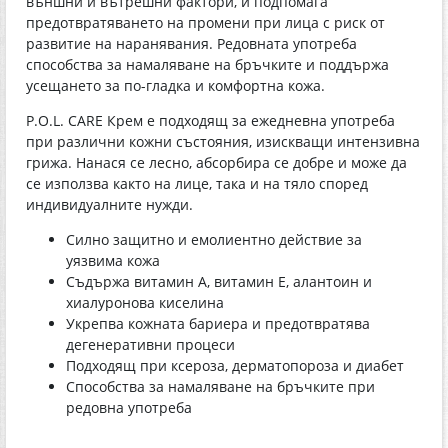
външни и вътрешни фактори, и подпомага
предотвратяването на промени при лица с риск от
развитие на наранявания. Редовната употреба
способства за намаляване на бръчките и поддържа
усещането за по-гладка и комфортна кожа.
P.O.L. CARE Крем е подходящ за ежедневна употреба
при различни кожни състояния, изискващи интензивна
грижа. Нанася се лесно, абсорбира се добре и може да
се използва както на лице, така и на тяло според
индивидуалните нужди.
Силно защитно и емолиентно действие за
уязвима кожа
Съдържа витамин А, витамин Е, алантоин и
хиалуронова киселина
Укрепва кожната бариера и предотвратява
дегенеративни процеси
Подходящ при ксероза, дерматопороза и диабет
Способства за намаляване на бръчките при
редовна употреба