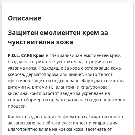
Описание
Защитен емолиентен крем за
чувствителна кожа
P.O.L. CARE Крем
е специализиран емолиентен крем,
създаден за грижа за чувствителна, атрофична и
уязвима кожа. Подходящ е за хора с остаряваща кожа,
ксероза, дерматопороза или диабет, които търсят
ефективна защита и подхранване. Формулата съчетава
витамин А, витамин Е, алантоин и хиалуронова
киселина, които работят заедно за укрепване на
кожната бариера и предотвратяване на дегенеративни
процеси.
Кремът създава защитен филм върху кожата и помага
за запазване на нейната еластичност и хидратация.
Благоприятно влияе на крехка кожа, засегната от