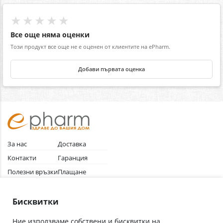
★★★★★
Все още няма оценки
Този продукт все още не е оценен от клиентите на ePharm.
Добави първата оценка
За нас
Доставка
Контакти
Гаранция
Полезни връзки
Плащане
Лични данни
Как да поръчам
Общи условия
Бисквитки
Ние използваме собствени и бисквитки на