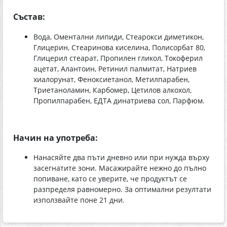
Състав:
Вода, Оментални липиди, Стеарокси диметикон,
Глицерин, Стеаринова киселина, Полисорбат 80,
Глицерил стеарат, Пропилен гликол, Токоферил
ацетат, Алантоин, Ретинил палмитат, Натриев
хиалорунат, Феноксиетанол, Метилпарабен,
Триетаноламин, Карбомер, Цетилов алкохол,
Пропилпарабен, ЕДТА динатриева сол, Парфюм.
Начин на употреба:
Нанасяйте два пъти дневно или при нужда върху
засегнатите зони. Масажирайте нежно до пълно
попиване, като се уверите, че продуктът се
разпределя равномерно. За оптимални резултати
използвайте поне 21 дни.