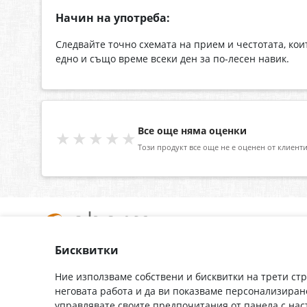
Начин на употреба:
Следвайте точно схемата на прием и честотата, ко
едно и също време всеки ден за по-лесен навик.
Все още няма оценки
★★★★★
Този продукт все още не е оценен от клиенти
Бисквитки
За нас
Доставка
Контакти
Гаранция
Ние използваме собствени и бисквитки на трети ст
неговата работа и да ви показваме персонализиран
Полезни връзки
Плащане
управлявате своите предпочитания от панела с на