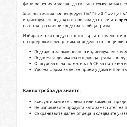
фини решения и желаят да включат хомеопатия в е
Хомеопатичният монопродукт НАЕОНИЯ ОФИЦИНАЛИС 
индивидуален подход и позволява да включите
пре
съчетаят различни средства за обща грижа.
Избирате този продукт, когато търсите хомеопатич
по-продължителен режим, определен от специалист
Подходящ за включване в индивидуален хомео
Подпомага деликатна и щадяща грижа според
Осигурява ясна потентност 5 CH за по-точен и
Удобна форма за лесен прием у дома и при пъ
Какво трябва да знаете:
Консултирайте се с лекар или хомеопат преди
Не използвайте продукта като заместител на
Съхранявайте далеч от деца и следвайте указ