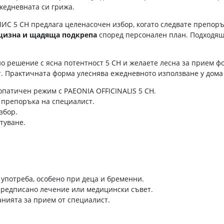
жедневната си грижа.
5 CH предлага целенасочен избор, когато следвате препорък
цизна и щадяща подкрепа
според персонален план. Подходящ е
но решение с ясна потентност 5 CH и желаете лесна за прием ф
. Практичната форма улеснява ежедневното използване у дома
патичен режим с PAEONIA OFFICINALIS 5 CH.
 препоръка на специалист.
збор.
туване.
 употреба, особено при деца и бременни.
 предписано лечение или медицински съвет.
анията за прием от специалист.