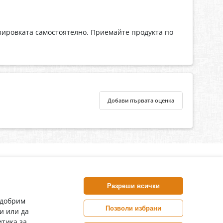
зировката самостоятелно. Приемайте продукта по
Добави първата оценка
нлайн аптека, част от аптеки „Ванчева“
harm.bg е лицензирана онлайн аптека и част от аптеки
Разреши всички
анчева“, които повече от 30 години се грижат за здравето на
воите пациенти.
одобрим
Позволи избрани
и или да
ePharm е лицензирана онлайн аптека от
тика за