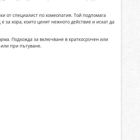
и от специалист по хомеопатия. Той подпомага
 за хора, които ценят нежното действие и искат да
орма. Подхожда за включване в краткосрочен или
 или при пътуване.