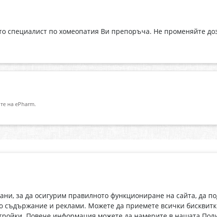
ито специалист по хомеопатия Ви препоръча. Не променяйте до
те на ePharm.
Абонирай се за нашия бюлетин
О
Имейл адрес
eP
„В
с
рани, за да осигурим правилното функциониране на сайта, да п
С абонамента се съгласявам с
Политиката за лични данни
.
о съдържание и реклами. Можете да приемете всички бисквитк
стройки. Повече информация можете да намерите в нашата
Поли