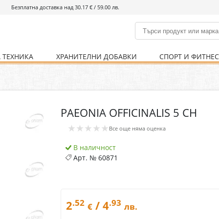
Безплатна доставка над 30.17 € / 59.00 лв.
 ТЕХНИКА
ХРАНИТЕЛНИ ДОБАВКИ
СПОРТ И ФИТНЕ
и
% Хранителни добавки
Болно гърло
Инхалатори
Кости и стави
Храни и напитки
Детска козметика
Уреди
Хигиена на тялото
% Спорт и фитнес
Ваксини
Термометри
Нервна система
Уреди и аксесоари
Козметика за мъже
Хранене
Предпазни стредства
PAEONIA OFFICINALIS 5 CH
Кости и стави
Нервна система
★★★★★
Все още няма оценка
Храносмилателна
Хомеопатия
система
В наличност
Арт. №
60871
.52
.93
2
/ 4
€
лв.