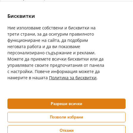
Лични данни
Как да поръчам
Общи условия
Бисквитки
Ние използваме собствени и бисквитки на
трети страни, за да осигурим правилното
Абонирай се за нашия бюлетин
функциониране на сайта, да подобрим
Имейл адрес
неговата работа и да ви показваме
персонализирано съдържание и реклами.
Можете да приемете всички бисквитки или да
С абонамента се съгласявам с
Политиката за лични данни
.
управлявате своите предпочитания от панела
с настройки. Повече информация можете да
Онлайн аптека, част от аптеки „Ванчева“
намерите в нашата
Политика за бисквитки
.
ePharm.bg е лицензирана онлайн аптека и част от аптеки
„Ванчева“, които повече от 30 години се грижат за здравето на
своите пациенти.
Разреши всички
ePharm е лицензирана онлайн аптека от
Изпълнителна Агенция по Лекарствата
Позволи избрани
Откажи
0882 444 666