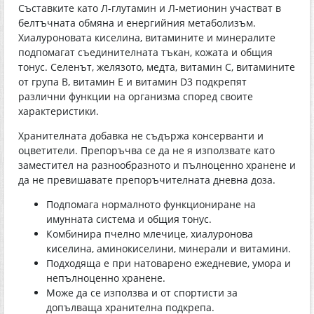
Съставките като Л-глутамин и Л-метионин участват в
белтъчната обмяна и енергийния метаболизъм.
Хиалуроновата киселина, витамините и минералите
подпомагат съединителната тъкан, кожата и общия
тонус. Селенът, желязото, медта, витамин С, витамините
от група В, витамин Е и витамин D3 подкрепят
различни функции на организма според своите
характеристики.
Хранителната добавка не съдържа консерванти и
оцветители. Препоръчва се да не я използвате като
заместител на разнообразното и пълноценно хранене и
да не превишавате препоръчителната дневна доза.
Подпомага нормалното функциониране на
имунната система и общия тонус.
Комбинира пчелно млечице, хиалуронова
киселина, аминокиселини, минерали и витамини.
Подходяща е при натоварено ежедневие, умора и
непълноценно хранене.
Може да се използва и от спортисти за
допълваща хранителна подкрепа.