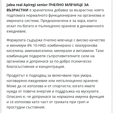
Jalea real Apiregi senior ПЧЕЛНО МЛЕЧИЦЕ ЗА
ВЪЗРАСТНИ
е хранителна добавка за възрастни, която
подпомага нормалното функциониране на организма и
имунната система. Предназначена е за хора, които
искат по-богато и пълноценно хранене в динамичното
ежедневие.
Формулата съдържа пчелно млечице с високо качество
и минимум 4% 10-HAD, комбинирано с хиалуронова
киселина, аминокиселини, минерали и витамини. Тази
комбинация подкрепя съпротивителните сили на
организма и допринася за по-добро психическо
благосъстояние и концентрация.
Продуктът е подходящ за включване при умора,
натоварено ежедневие или непълноценно хранене.
Може да се използва и от спортисти, когато имате
нужда от повече енергия и поддръжка на мускулите.
Описано е, че допринася за нормална имунна функция
и се използва като част от грижата при грип и
простудни състояния.