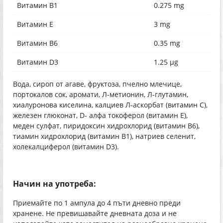
Витамин В1
0.275 mg
Витамин Е
3 mg
Витамин В6
0.35 mg
Витамин D3
1.25 µg
Вода, сироп от агаве, фруктоза, пчелно млечице,
портокалов сок, аромати, Л-метионин, Л-глутамин,
хиалуронова киселина, калциев Л-аскорбат (витамин С),
железен глюконат, D- алфа токоферол (витамин Е),
меден сулфат, пиридоксин хидрохлорид (витамин В6),
тиамин хидрохлорид (витамин В1), натриев селенит,
холекалциферол (витамин D3).
Начин на употреба:
Приемайте по 1 ампула до 4 пъти дневно преди
хранене. Не превишавайте дневната доза и не