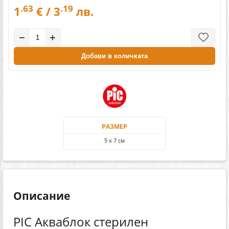
.63
.19
1
€ / 3
лв.
−
+
Добави в количката
РАЗМЕР
5 х 7 см
Описание
PIC Акваблок стерилен