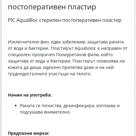
постоперативен пластир
PIC AquaBloc стерилен постоперативен пластир
Изключително фин, едва забележим, защитава раната
от вода и бактерии. Пластирът Аquaboloc е направен от
специален прозрачен Полиуретанов филм, който
защитава от вода и бактерии. Пластирът позволява на
кожата да диша, идеално прилепва даже и на най-
труднодостъпните участъци на тялото.
Начин на употреба:
Раната се почиства, дезинфекцира, изплаква и
подсушава внимателно.
Предпазни мерки: