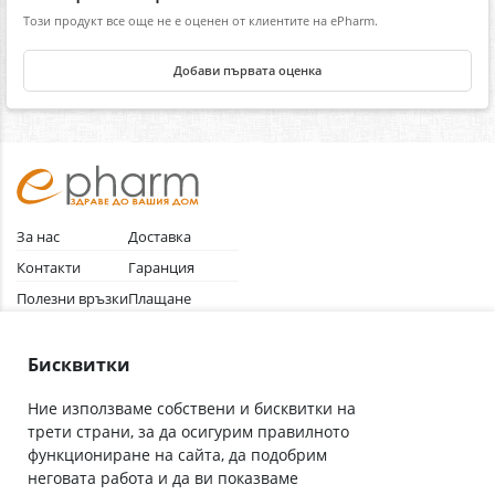
Този продукт все още не е оценен от клиентите на ePharm.
Добави първата оценка
За нас
Доставка
Контакти
Гаранция
Полезни връзки
Плащане
Лични данни
Как да поръчам
Общи условия
Бисквитки
Ние използваме собствени и бисквитки на
трети страни, за да осигурим правилното
Абонирай се за нашия бюлетин
функциониране на сайта, да подобрим
Имейл адрес
неговата работа и да ви показваме