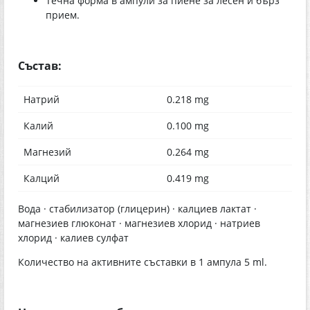
Течна форма в ампули за пиене за лесен и бърз
прием.
Състав:
Натрий
0.218 mg
Калий
0.100 mg
Магнезий
0.264 mg
Калций
0.419 mg
Вода · стабилизатор (глицерин) · калциев лактат ·
магнезиев глюконат · магнезиев хлорид · натриев
хлорид · калиев сулфат
Количество на активните съставки в 1 ампула 5 ml.