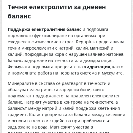
Течни електролити за дневен
баланс
Поддържа електролитния баланс
и подпомага
нормалното функциониране на организма при
ежедневен физиологичен стрес. Reguplus представлява
течни микроелементи с натрий, калий, магнезий и
калций, подходящи за хора с нарушен калиево-натриев
баланс, задържане на течности или дехидратация.
Формулата подпомага процесите на
хидратация
, както
и нормалната работа на нервната система и мускулите.
Минералите в състава се разтварят в течности и
образуват електрически заредени йони, които
подпомагат поддържането на правилен електролитен
баланс. Натрият участва в контрола на течностите, а
балансът между натрий и калий поддържа клетъчния
градиент. Калият допринася за баланса между киселини
и основи в тялото и съдейства при проблеми със
задържане на вода. Магнезият участва в