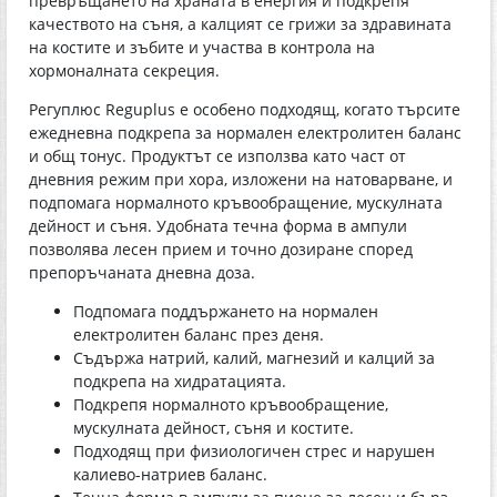
превръщането на храната в енергия и подкрепя
качеството на съня, а калцият се грижи за здравината
на костите и зъбите и участва в контрола на
хормоналната секреция.
Регуплюс Reguplus е особено подходящ, когато търсите
ежедневна подкрепа за нормален електролитен баланс
и общ тонус. Продуктът се използва като част от
дневния режим при хора, изложени на натоварване, и
подпомага нормалното кръвообращение, мускулната
дейност и съня. Удобната течна форма в ампули
позволява лесен прием и точно дозиране според
препоръчаната дневна доза.
Подпомага поддържането на нормален
електролитен баланс през деня.
Съдържа натрий, калий, магнезий и калций за
подкрепа на хидратацията.
Подкрепя нормалното кръвообращение,
мускулната дейност, съня и костите.
Подходящ при физиологичен стрес и нарушен
калиево-натриев баланс.