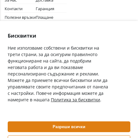
За нас
Доставка
Контакти
Гаранция
Полезни връзки
Плащане
Лични данни
Как да поръчам
Общи условия
Бисквитки
Ние използваме собствени и бисквитки на
трети страни, за да осигурим правилното
Абонирай се за нашия бюлетин
функциониране на сайта, да подобрим
Имейл адрес
неговата работа и да ви показваме
персонализирано съдържание и реклами.
Можете да приемете всички бисквитки или да
С абонамента се съгласявам с
Политиката за лични данни
.
управлявате своите предпочитания от панела
с настройки. Повече информация можете да
Онлайн аптека, част от аптеки „Ванчева“
намерите в нашата
Политика за бисквитки
.
ePharm.bg е лицензирана онлайн аптека и част от аптеки
„Ванчева“, които повече от 30 години се грижат за здравето на
своите пациенти.
Разреши всички
ePharm е лицензирана онлайн аптека от
Изпълнителна Агенция по Лекарствата