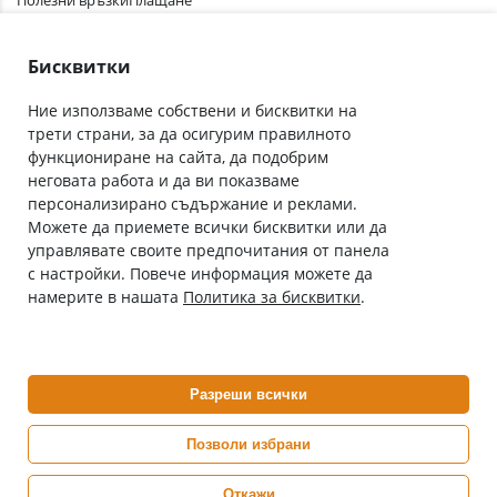
Полезни връзки
Плащане
Лични данни
Как да поръчам
Общи условия
Бисквитки
Ние използваме собствени и бисквитки на
трети страни, за да осигурим правилното
Абонирай се за нашия бюлетин
функциониране на сайта, да подобрим
Имейл адрес
неговата работа и да ви показваме
персонализирано съдържание и реклами.
Можете да приемете всички бисквитки или да
С абонамента се съгласявам с
Политиката за лични данни
.
управлявате своите предпочитания от панела
с настройки. Повече информация можете да
Онлайн аптека, част от аптеки „Ванчева“
намерите в нашата
Политика за бисквитки
.
ePharm.bg е лицензирана онлайн аптека и част от аптеки
„Ванчева“, които повече от 30 години се грижат за здравето на
своите пациенти.
Разреши всички
ePharm е лицензирана онлайн аптека от
Изпълнителна Агенция по Лекарствата
Позволи избрани
Откажи