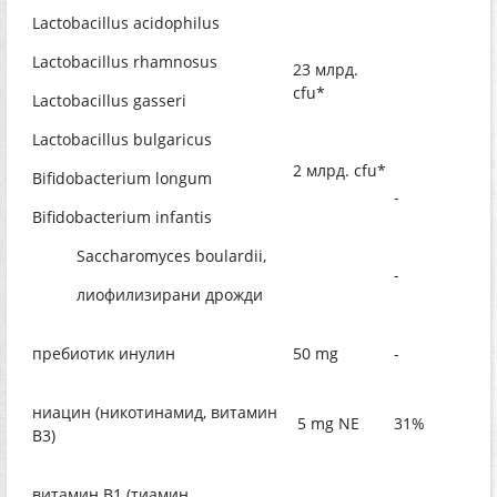
Lactobacillus acidophilus
Lactobacillus rhamnosus
23 млрд.
cfu*
Lactobacillus gasseri
Lactobacillus bulgaricus
2 млрд. cfu*
Bifidobacterium longum
-
Bifidobacterium infantis
Saccharomyces boulardii,
-
лиофилизирани дрожди
пребиотик инулин
50 mg
-
ниацин (никотинамид, витамин
5 mg NE
31%
В3)
витамин В1 (тиамин