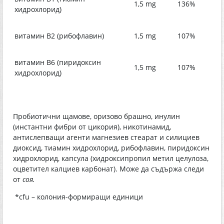
1,5 mg
136%
хидрохлорид)
витамин В2 (рибофлавин)
1,5 mg
107%
витамин B6 (пиридоксин
1,5 mg
107%
хидрохлорид)
Пробиотични щамове, оризово брашно, инулин
(инстантни фибри от цикория), никотинамид,
антислепващи агенти магнезиев стеарат и силициев
диоксид, тиамин хидрохлорид, рибофлавин, пиридоксин
хидрохлорид, капсула (хидроксипропил метил целулоза,
оцветител калциев карбонат). Може да съдържа следи
от
соя.
*cfu – колония-формиращи единици