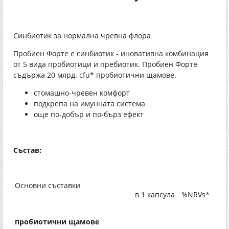
Синбиотик за нормална чревна флора
Пробиен Форте е синбиотик - иновативна комбинация
от 5 вида пробиотици и пребиотик. Пробиен Форте
съдържа 20 млрд. cfu* пробиотични щамове.
стомашно-чревен комфорт
подкрепа на имунната система
още по-добър и по-бърз ефект
Състав:
Основни съставки
в 1 капсула
%NRVs*
пробиотични щамове