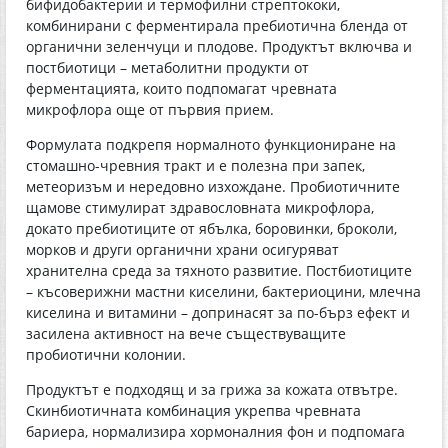
бифидобактерии и термофилни стрептококи,
комбинирани с ферментирала пребиотична бленда от
органични зеленчуци и плодове. Продуктът включва и
постбиотици – метаболитни продукти от
ферментацията, които подпомагат чревната
микрофлора още от първия прием.
Формулата подкрепя нормалното функциониране на
стомашно-чревния тракт и е полезна при запек,
метеоризъм и нередовно изхождане. Пробиотичните
щамове стимулират здравословната микрофлора,
докато пребиотиците от ябълка, боровинки, броколи,
морков и други органични храни осигуряват
хранителна среда за тяхното развитие. Постбиотиците
– късоверижни мастни киселини, бактериоцини, млечна
киселина и витамини – допринасят за по-бърз ефект и
засилена активност на вече съществуващите
пробиотични колонии.
Продуктът е подходящ и за грижа за кожата отвътре.
Скинбиотичната комбинация укрепва чревната
бариера, нормализира хормоналния фон и подпомага