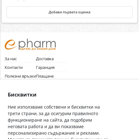
Добави първата оценка
За нас
Доставка
Контакти
Гаранция
Полезни връзки
Плащане
Лични данни
Как да поръчам
Общи условия
Бисквитки
Ние използваме собствени и бисквитки на
трети страни, за да осигурим правилното
Абонирай се за нашия бюлетин
функциониране на сайта, да подобрим
Имейл адрес
неговата работа и да ви показваме
персонализирано съдържание и реклами.