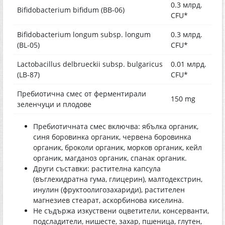
0.3 млрд.
Bifidobacterium bifidum (BB-06)
CFU*
Bifidobacterium longum subsp. longum
0.3 млрд.
(BL-05)
CFU*
Lactobacillus delbrueckii subsp. bulgaricus
0.01 млрд.
(LB-87)
CFU*
Пребиотична смес от ферментирали
150 mg
зеленчуци и плодове
Пребиотичната смес включва: ябълка органик,
синя боровинка органик, червена боровинка
органик, броколи органик, морков органик, кейл
органик, магданоз органик, спанак органик.
Други съставки: растителна капсула
(въглехидратна гума, глицерин), малтодекстрин,
инулин (фруктоолигозахариди), растителен
магнезиев стеарат, аскорбинова киселина.
Не съдържа изкуствени оцветители, консерванти,
подсладители, нишесте, захар, пшеница, глутен,