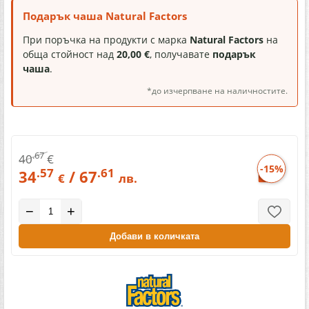
Подарък чаша Natural Factors
При поръчка на продукти с марка
Natural Factors
на
обща стойност над
20,00 €
, получавате
подарък
чаша
.
*до изчерпване на наличностите.
.67
40
€
-15%
.57
.61
34
/ 67
€
лв.
−
+
Добави в количката