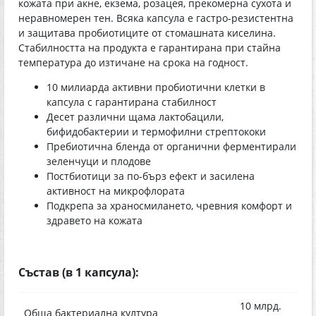
кожата при акне, екзема, розацея, прекомерна сухота и
неравномерен тен. Всяка капсула е гастро-резистентна
и защитава пробиотиците от стомашната киселина.
Стабилността на продукта е гарантирана при стайна
температура до изтичане на срока на годност.
10 милиарда активни пробиотични клетки в
капсула с гарантирана стабилност
Десет различни щама лактобацили,
бифидобактерии и термофилни стрептококи
Пребиотична бленда от органични ферментирали
зеленчуци и плодове
Постбиотици за по-бърз ефект и засилена
активност на микрофлората
Подкрепа за храносмилането, чревния комфорт и
здравето на кожата
Състав (в 1 капсула):
10 млрд.
Обща бактериална култура