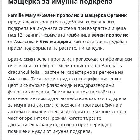
мащерка за имунна подкрепа
Famille Mary ® Зелен прополис и мащерка Органик
представлява хранителна добавка за ежедневна
подкрепа на имунната система при възрастни и деца
над 12 години. Формулата комбинира
зелен прополис
от Амазонка и
био мащерка
, които осигуряват удобен
прием под формата на растителни капсули.
Бразилският зелен прополис произхожда от африкански
пчели, които събират смоли от листата на Baccharis
dracunculifolia – растение, характерно за региона на
Амазонка. Тези смоли придават специфичния зелен
цвят и съдържат флавоноиди и водоразтворими
фенолни киселини. Описаните в текста свойства
включват антиоксидантно действие, както и подкрепа
за имунната система, с посочени противогъбични и
антибактериални ефекти. Добавката се използва като
част от хранителен режим, когато търсите
допълнителна защита, особено през периоди с
повишени нужди от имунна подкрепа.