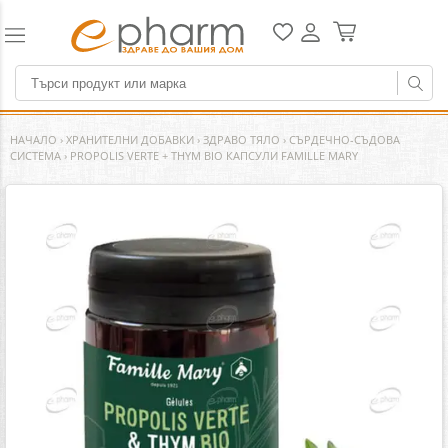
НАЧАЛО
›
ХРАНИТЕЛНИ ДОБАВКИ
›
ЗДРАВО ТЯЛО
›
СЪРДЕЧНО-СЪДОВА
СИСТЕМА
›
PROPOLIS VERTE + THYM BIO КАПСУЛИ FAMILLE MARY