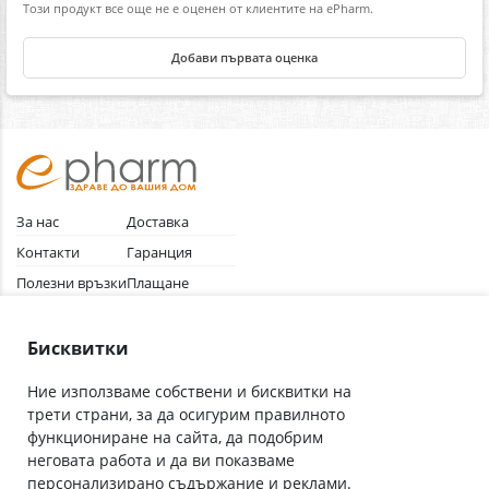
Този продукт все още не е оценен от клиентите на ePharm.
Добави първата оценка
За нас
Доставка
Контакти
Гаранция
Полезни връзки
Плащане
Лични данни
Как да поръчам
Общи условия
Бисквитки
Ние използваме собствени и бисквитки на
трети страни, за да осигурим правилното
Абонирай се за нашия бюлетин
функциониране на сайта, да подобрим
Имейл адрес
неговата работа и да ви показваме
персонализирано съдържание и реклами.