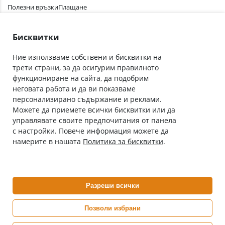
Полезни връзки
Плащане
Лични данни
Как да поръчам
Общи условия
Бисквитки
Ние използваме собствени и бисквитки на
трети страни, за да осигурим правилното
Абонирай се за нашия бюлетин
функциониране на сайта, да подобрим
Имейл адрес
неговата работа и да ви показваме
персонализирано съдържание и реклами.
Можете да приемете всички бисквитки или да
С абонамента се съгласявам с
Политиката за лични данни
.
управлявате своите предпочитания от панела
с настройки. Повече информация можете да
Онлайн аптека, част от аптеки „Ванчева“
намерите в нашата
Политика за бисквитки
.
ePharm.bg е лицензирана онлайн аптека и част от аптеки
„Ванчева“, които повече от 30 години се грижат за здравето на
своите пациенти.
Разреши всички
ePharm е лицензирана онлайн аптека от
Изпълнителна Агенция по Лекарствата
Позволи избрани