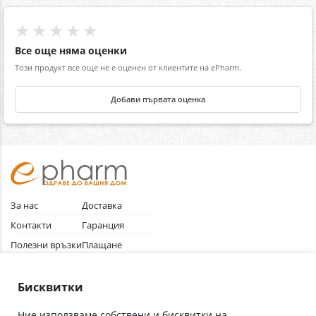
★★★★★
Все още няма оценки
Този продукт все още не е оценен от клиентите на ePharm.
Добави първата оценка
За нас
Доставка
Контакти
Гаранция
Полезни връзки
Плащане
Лични данни
Как да поръчам
Общи условия
Бисквитки
Ние използваме собствени и бисквитки на