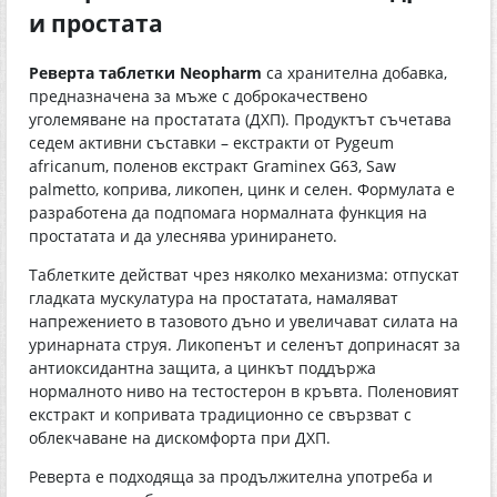
и простата
Реверта таблетки Neopharm
са хранителна добавка,
предназначена за мъже с доброкачествено
уголемяване на простатата (ДХП). Продуктът съчетава
седем активни съставки – екстракти от Pygeum
africanum, поленов екстракт Graminex G63, Saw
palmetto, коприва, ликопен, цинк и селен. Формулата е
разработена да подпомага нормалната функция на
простатата и да улеснява уринирането.
Таблетките действат чрез няколко механизма: отпускат
гладката мускулатура на простатата, намаляват
напрежението в тазовото дъно и увеличават силата на
уринарната струя. Ликопенът и селенът допринасят за
антиоксидантна защита, а цинкът поддържа
нормалното ниво на тестостерон в кръвта. Поленовият
екстракт и копривата традиционно се свързват с
облекчаване на дискомфорта при ДХП.
Реверта е подходяща за продължителна употреба и