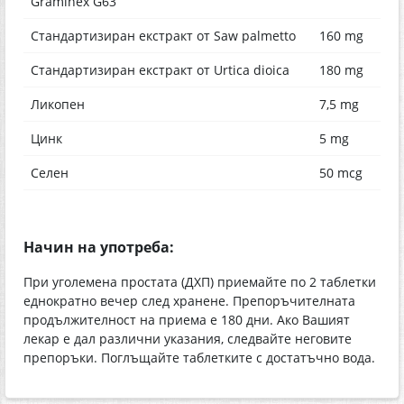
Graminex G63
Стандартизиран екстракт от Saw palmetto
160 mg
Стандартизиран екстракт от Urtica dioica
180 mg
Ликопен
7,5 mg
Цинк
5 mg
Селен
50 mcg
Начин на употреба:
При уголемена простата (ДХП) приемайте по 2 таблетки
еднократно вечер след хранене. Препоръчителната
продължителност на приема е 180 дни. Ако Вашият
лекар е дал различни указания, следвайте неговите
препоръки. Поглъщайте таблетките с достатъчно вода.