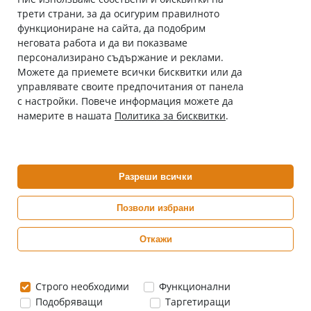
трети страни, за да осигурим правилното
Абонирай се за нашия бюлетин
функциониране на сайта, да подобрим
Имейл адрес
неговата работа и да ви показваме
персонализирано съдържание и реклами.
Можете да приемете всички бисквитки или да
С абонамента се съгласявам с
Политиката за лични данни
.
управлявате своите предпочитания от панела
с настройки. Повече информация можете да
Онлайн аптека, част от аптеки „Ванчева“
намерите в нашата
Политика за бисквитки
.
ePharm.bg е лицензирана онлайн аптека и част от аптеки
„Ванчева“, които повече от 30 години се грижат за здравето на
своите пациенти.
Разреши всички
ePharm е лицензирана онлайн аптека от
Изпълнителна Агенция по Лекарствата
Позволи избрани
Откажи
0882 444 666
Понеделник ÷ Петък: 9:00 ÷ 18:00 часа
Строго необходими
Функционални
Подобряващи
Таргетиращи
Цените са в евро / лева с включен ДДС