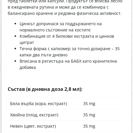
пред таблетки или капсули. Продуктът се вписва лесно
в ежедневната рутина и може да се комбинира с
балансирано хранене и редовна физическа активност.
Цинкът допринася за поддържането на
нормалното състояние на костите
Комбинация от 4 билкови екстракта и цинков
цитрат
Течна форма с капкомер за точно дозиране – 35
капки два пъти дневно
Вписана в регистъра на БАБХ като хранителна
добавка
Състав (в дневна доза 2,8 мл):
Бяла върба (кора, екстракт)
35 mg
Хвойна (плод, екстракт)
35 mg
Невен (цвят, екстракт)
35 mg