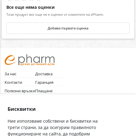
Все още няма оценки
Този продукт все още не е оценен от клиентите на ePharm.
Добави първата оценка
За нас
Доставка
Контакти
Гаранция
Полезни връзки
Плащане
Лични данни
Как да поръчам
Общи условия
Бисквитки
Ние използваме собствени и бисквитки на
трети страни, за да осигурим правилното
Абонирай се за нашия бюлетин
функциониране на сайта, да подобрим