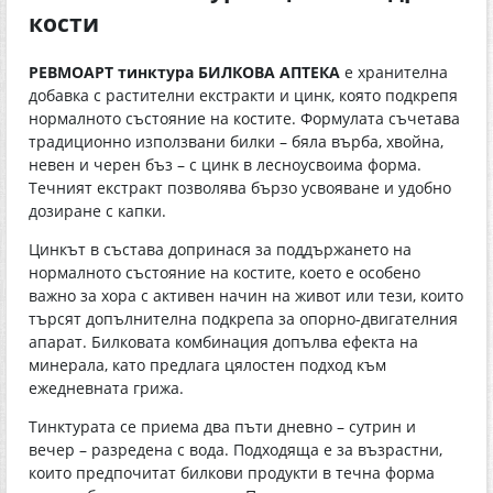
кости
РЕВМОАРТ тинктура БИЛКОВА АПТЕКА
е хранителна
добавка с растителни екстракти и цинк, която подкрепя
нормалното състояние на костите. Формулата съчетава
традиционно използвани билки – бяла върба, хвойна,
невен и черен бъз – с цинк в лесноусвоима форма.
Течният екстракт позволява бързо усвояване и удобно
дозиране с капки.
Цинкът в състава допринася за поддържането на
нормалното състояние на костите, което е особено
важно за хора с активен начин на живот или тези, които
търсят допълнителна подкрепа за опорно-двигателния
апарат. Билковата комбинация допълва ефекта на
минерала, като предлага цялостен подход към
ежедневната грижа.
Тинктурата се приема два пъти дневно – сутрин и
вечер – разредена с вода. Подходяща е за възрастни,
които предпочитат билкови продукти в течна форма