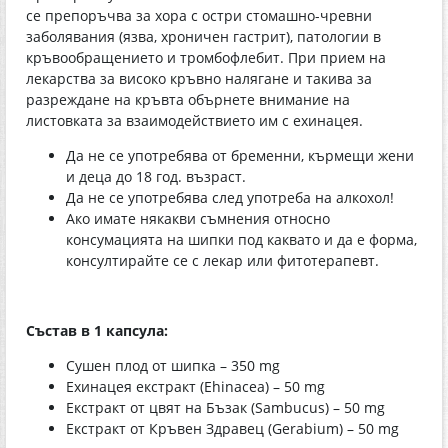
се препоръчва за хора с остри стомашно-чревни
заболявания (язва, хроничен гастрит), патологии в
кръвообращението и тромбофлебит. При прием на
лекарства за високо кръвно налягане и такива за
разреждане на кръвта обърнете внимание на
листовката за взаимодействието им с ехинацея.
Да не се употребява от бременни, кърмещи жени
и деца до 18 год. възраст.
Да не се употребява след употреба на алкохол!
Ако имате някакви съмнения относно
консумацията на шипки под каквато и да е форма,
консултирайте се с лекар или фитотерапевт.
Състав в 1 капсула:
Сушен плод от шипка – 350 mg
Ехинацея екстракт (Ehinacea) – 50 mg
Екстракт от цвят на Бъзак (Sambucus) – 50 mg
Екстракт от Кръвен Здравец (Gerabium) – 50 mg