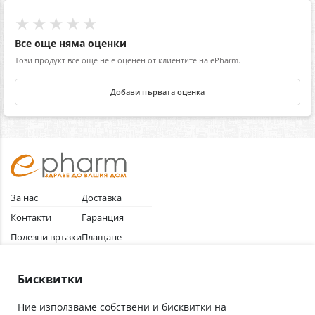
★★★★★
Все още няма оценки
Този продукт все още не е оценен от клиентите на ePharm.
Добави първата оценка
За нас
Доставка
Контакти
Гаранция
Полезни връзки
Плащане
Лични данни
Как да поръчам
Общи условия
Бисквитки
Ние използваме собствени и бисквитки на