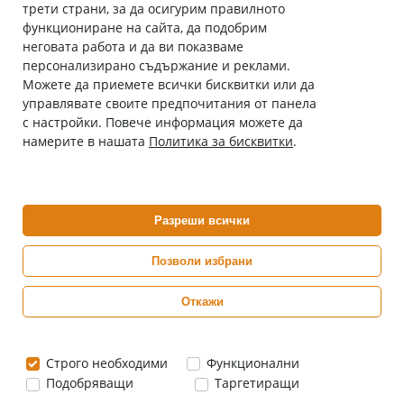
трети страни, за да осигурим правилното
Абонирай се за нашия бюлетин
функциониране на сайта, да подобрим
Имейл адрес
неговата работа и да ви показваме
персонализирано съдържание и реклами.
Можете да приемете всички бисквитки или да
С абонамента се съгласявам с
Политиката за лични данни
.
управлявате своите предпочитания от панела
с настройки. Повече информация можете да
Онлайн аптека, част от аптеки „Ванчева“
намерите в нашата
Политика за бисквитки
.
ePharm.bg е лицензирана онлайн аптека и част от аптеки
„Ванчева“, които повече от 30 години се грижат за здравето на
своите пациенти.
Разреши всички
ePharm е лицензирана онлайн аптека от
Изпълнителна Агенция по Лекарствата
Позволи избрани
Откажи
0882 444 666
Понеделник ÷ Петък: 9:00 ÷ 18:00 часа
Строго необходими
Функционални
Подобряващи
Таргетиращи
Цените са в евро / лева с включен ДДС
Copyright© 2026 epharm.bg