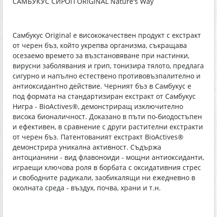
САМБУКУС СИРОП ORIGINAL Nature's Way
Самбукус Original е висококачествен продукт с екстракт
от черен бъз, който укрепва организма, съкращава
осезаемо времето за възстановяване при настинки,
вирусни заболявания и грип, тонизира тялото, предлага
сигурно и напълно естествено противовъзпалително и
антиоксидантно действие. Черният бъз в Самбукус е
под формата на стандартизиран екстракт от Самбукус
Нигра - BioActives®, демонстриращ изключително
висока бионаличност. Доказано в пъти по-биодостъпен
и ефективен, в сравнение с други растителни екстракти
от черен бъз. Патентованият екстракт BioActives®
демонстрира уникална активност. Съдържа
антоцианини - вид флавоноиди - мощни антиоксиданти,
играещи ключова роля в борбата с оксидативния стрес
и свободните радикали, заобикалящи ни ежедневно в
околната среда - въздух, почва, храни и т.н.