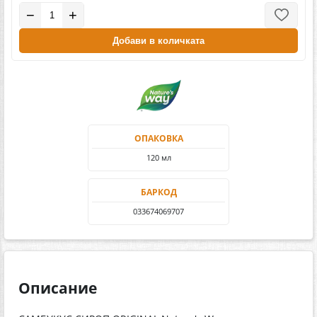
−
+
Добави в количката
ОПАКОВКА
120 мл
БАРКОД
033674069707
Описание