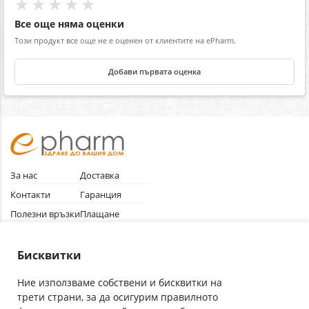
★★★★★
Все още няма оценки
Този продукт все още не е оценен от клиентите на ePharm.
Добави първата оценка
За нас
Доставка
Контакти
Гаранция
Полезни връзки
Плащане
Лични данни
Как да поръчам
Общи условия
Бисквитки
Ние използваме собствени и бисквитки на
трети страни, за да осигурим правилното
Абонирай се за нашия бюлетин