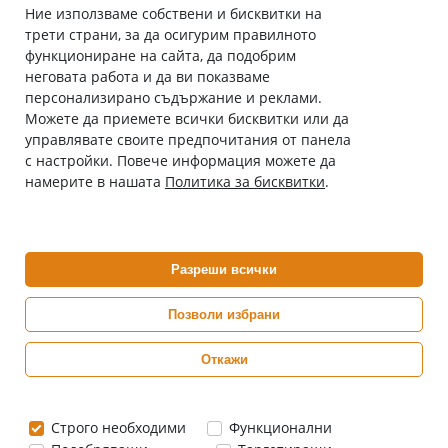
Ние използваме собствени и бисквитки на
трети страни, за да осигурим правилното
Абонирай се за нашия бюлетин
функциониране на сайта, да подобрим
Имейл адрес
неговата работа и да ви показваме
персонализирано съдържание и реклами.
Можете да приемете всички бисквитки или да
С абонамента се съгласявам с
Политиката за лични данни
.
управлявате своите предпочитания от панела
с настройки. Повече информация можете да
Онлайн аптека, част от аптеки „Ванчева“
намерите в нашата
Политика за бисквитки
.
ePharm.bg е лицензирана онлайн аптека и част от аптеки
„Ванчева“, които повече от 30 години се грижат за здравето на
своите пациенти.
Разреши всички
ePharm е лицензирана онлайн аптека от
Изпълнителна Агенция по Лекарствата
Позволи избрани
Откажи
0882 444 666
Понеделник ÷ Петък: 9:00 ÷ 18:00 часа
Строго необходими
Функционални