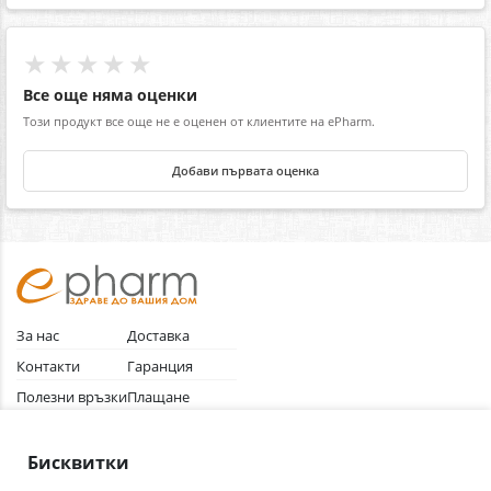
★★★★★
Все още няма оценки
Този продукт все още не е оценен от клиентите на ePharm.
Добави първата оценка
За нас
Доставка
Контакти
Гаранция
Полезни връзки
Плащане
Лични данни
Как да поръчам
Общи условия
Бисквитки