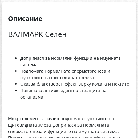
Описание
ВАЛМАРК Селен
Допринася за нормални функции на имунната
система
Подпомага нормалната сперматогенеза и
функциите на щитовидната жлеза
Оказва благотворен ефект върху кожата и ноктите
Повишава антиоксидантната защита на
организма
Микроелементът
селен
подпомага функциите на
щитовидната жлеза, допринася за нормалната
сперматогенеза и функциите на имунната система.
Приемът на селен оказва положителен ефект върху