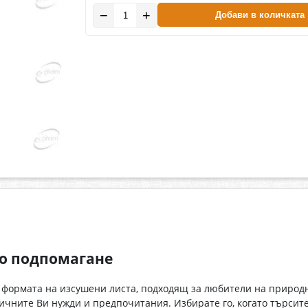
−
+
Добави в количката
но подпомагане
 формата на изсушени листа, подходящ за любители на природ
ичните Ви нужди и предпочитания. Избирате го, когато търсит