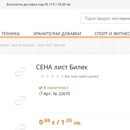
Безплатна доставка над 30.17 € / 59.00 лв.
 ТЕХНИКА
ХРАНИТЕЛНИ ДОБАВКИ
СПОРТ И ФИТНЕ
и
% Хранителни добавки
Болно гърло
Инхалатори
Кости и стави
Храни и напитки
Детска козметика
Уреди
Хигиена на тялото
% Спорт и фитнес
Ваксини
Термометри
Нервна система
Уреди и аксесоари
Козметика за мъже
Хранене
Предпазни стредства
БИЛКИ
›
МОНО БИЛКИ
›
СЕНА ЛИСТ БИЛЕК
СЕНА лист Билек
Кости и стави
Нервна система
★★★★★
Все още няма оценка
Храносмилателна
Хомеопатия
система
В наличност
Арт. №
22670
.69
.35
0
/ 1
€
лв.