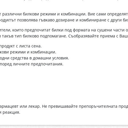
от различни билкови режими и комбинации. Вие сами определят
дуктът позволява гъвкаво дозиране и комбиниране с други билк
тели, които предпочитат билки под формата на сушени части о
л такъв тип билково подпомагане. Съобразявайте приема с Ваш
продукт с листа сена.
лкови режими и комбинации.
одни средства в домашни условия.
според личните предпочитания.
 фармацевт или лекар. Не превишавайте препоръчителната прод
и реакция.