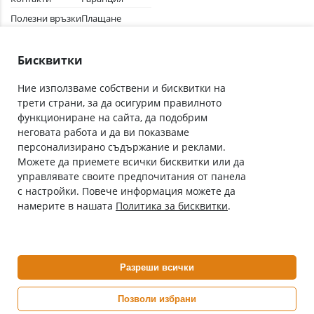
Полезни връзки
Плащане
Лични данни
Как да поръчам
Общи условия
Бисквитки
Ние използваме собствени и бисквитки на
трети страни, за да осигурим правилното
Абонирай се за нашия бюлетин
функциониране на сайта, да подобрим
Имейл адрес
неговата работа и да ви показваме
персонализирано съдържание и реклами.
Можете да приемете всички бисквитки или да
С абонамента се съгласявам с
Политиката за лични данни
.
управлявате своите предпочитания от панела
с настройки. Повече информация можете да
Онлайн аптека, част от аптеки „Ванчева“
намерите в нашата
Политика за бисквитки
.
ePharm.bg е лицензирана онлайн аптека и част от аптеки
„Ванчева“, които повече от 30 години се грижат за здравето на
своите пациенти.
Разреши всички
ePharm е лицензирана онлайн аптека от
Изпълнителна Агенция по Лекарствата
Позволи избрани