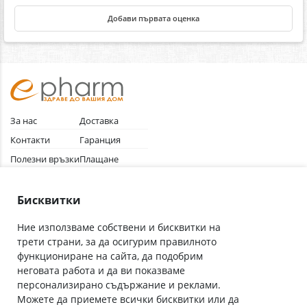
Добави първата оценка
За нас
Доставка
Контакти
Гаранция
Полезни връзки
Плащане
Лични данни
Как да поръчам
Общи условия
Бисквитки
Ние използваме собствени и бисквитки на
трети страни, за да осигурим правилното
Абонирай се за нашия бюлетин
функциониране на сайта, да подобрим
Имейл адрес
неговата работа и да ви показваме
персонализирано съдържание и реклами.
Можете да приемете всички бисквитки или да
С абонамента се съгласявам с
Политиката за лични данни
.