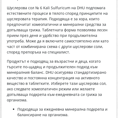
Шуслерова сол № 6 Kali Sulfuricum на DHU подпомага
естествените процеси в тялото според принципите на
шуслеровата терапия. Подходяща е за хора, които
предпочитат хомеопатични и минерални средства за
допълваща грижа. Таблетната форма позволява лесен
прием през деня и удобство при продължителна
употреба. Може да я включите самостоятелно или като
част от комбинирана схема с други шуслерови соли,
според препоръка на специалист.
Продуктът е подходящ за възрастни и деца, когато
търсите по-щадящ и продължителен подход към
минералния баланс. DHU осигурява стандартизирано
качество и постоянна концентрация на активното
вещество в таблетките. Изберете тази шуслерова сол,
ако следвате хомеопатичен режим или желаете
допълваща подкрепа към ежедневната си грижа за
организма.
Подходяща за ежедневна минерална подкрепа и
балансиране на организма.