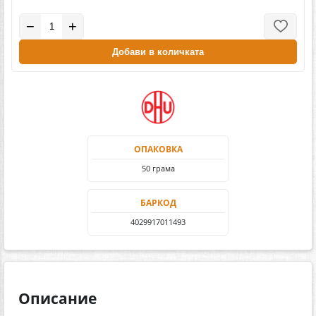
−
+
Добави в количката
ОПАКОВКА
50 грама
БАРКОД
4029917011493
Описание