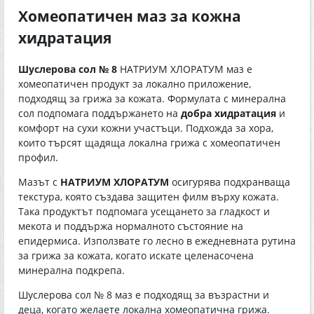
Хомеопатичен маз за кожна
хидратация
Шуслерова сол № 8
НАТРИУМ ХЛОРАТУМ маз е
хомеопатичен продукт за локално приложение,
подходящ за грижа за кожата. Формулата с минерална
сол подпомага поддържането на
добра хидратация
и
комфорт на сухи кожни участъци. Подхожда за хора,
които търсят щадяща локална грижа с хомеопатичен
профил.
Мазът с
НАТРИУМ ХЛОРАТУМ
осигурява подхранваща
текстура, която създава защитен филм върху кожата.
Така продуктът подпомага усещането за гладкост и
мекота и поддържа нормалното състояние на
епидермиса. Използвате го лесно в ежедневната рутина
за грижа за кожата, когато искате целенасочена
минерална подкрепа.
Шуслерова сол № 8 маз е подходящ за възрастни и
деца, когато желаете локална хомеопатична грижа.