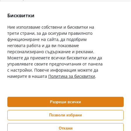
Лични данни
Как да поръчам
Общи условия
Бисквитки
Ние използваме собствени и бисквитки на
трети страни, за да осигурим правилното
Абонирай се за нашия бюлетин
функциониране на сайта, да подобрим
Имейл адрес
неговата работа и да ви показваме
персонализирано съдържание и реклами.
Можете да приемете всички бисквитки или да
С абонамента се съгласявам с
Политиката за лични данни
.
управлявате своите предпочитания от панела
с настройки. Повече информация можете да
Онлайн аптека, част от аптеки „Ванчева“
намерите в нашата
Политика за бисквитки
.
ePharm.bg е лицензирана онлайн аптека и част от аптеки
„Ванчева“, които повече от 30 години се грижат за здравето на
своите пациенти.
Разреши всички
ePharm е лицензирана онлайн аптека от
Изпълнителна Агенция по Лекарствата
Позволи избрани
Откажи
0882 444 666